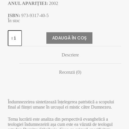
ANUL APARIȚIEI:
2002
ISBN:
973-9317-40-5
În stoc
Cantitate
CONCEPTUL
ADAUGĂ ÎN COȘ
DE
ÎNDUMNEZEIRE
ÎN
Descriere
TEOLOGIA
LUI
DUMITRU
STĂNILOAE
Recenzii (0)
Îndumnezeirea sintetizează înțelegerea patristică a scopului
final al ființei umane în urcușul ei mistic către Dumnezeu.
Tema lucrării este analiza din perspectivă evanghelică a
teologiei îndumnezeirii așa cum este ea văzută de teologul