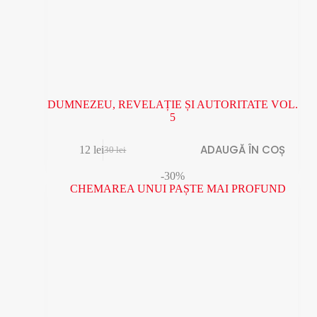
DUMNEZEU, REVELAȚIE ȘI AUTORITATE VOL.
5
ADAUGĂ ÎN COȘ
12
lei
30
lei
Prețul
Prețul
inițial
curent
-30%
a
este:
fost:
12 lei.
30 lei.