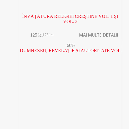
ÎNVĂȚĂTURA RELIGIEI CREȘTINE VOL. 1 ȘI
VOL. 2
MAI MULTE DETALII
125
lei
175
lei
Prețul
Prețul
inițial
curent
-60%
a
este:
fost:
125 lei.
175 lei.