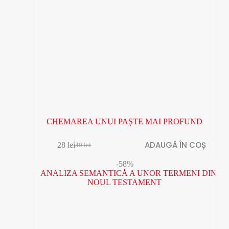
CHEMAREA UNUI PAȘTE MAI PROFUND
ADAUGĂ ÎN COȘ
28
lei
40
lei
Prețul
Prețul
inițial
curent
-58%
a
este:
fost:
28 lei.
40 lei.