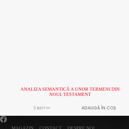
ANALIZA SEMANTICĂ A UNOR TERMENI DIN
NOUL TESTAMENT
ADAUGĂ ÎN COȘ
5
lei
12
lei
Prețul
Prețul
inițial
curent
a
este:
fost:
5 lei.
MAGAZIN
CONTACT
DESPRE NOI