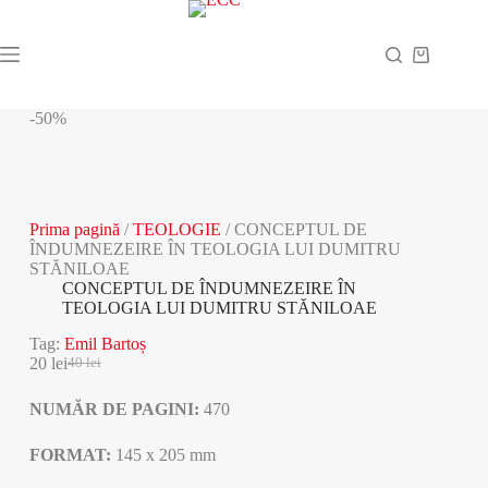
Sari
la
conținut
Coș
de
cumpărătur
-50%
Prima pagină
/
TEOLOGIE
/ CONCEPTUL DE
ÎNDUMNEZEIRE ÎN TEOLOGIA LUI DUMITRU
STĂNILOAE
CONCEPTUL DE ÎNDUMNEZEIRE ÎN
TEOLOGIA LUI DUMITRU STĂNILOAE
Tag:
Emil Bartoș
20
lei
40
lei
Prețul
Prețul
inițial
curent
NUMĂR DE PAGINI:
470
a
este:
fost:
20 lei.
40 lei.
FORMAT:
145 x 205 mm