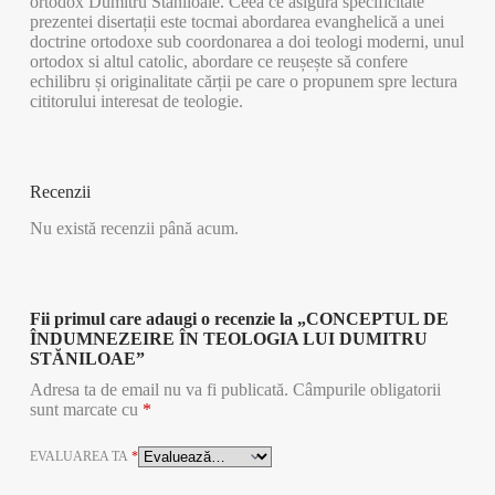
ortodox Dumitru Stăniloaie. Ceea ce asigură specificitate
prezentei disertații este tocmai abordarea evanghelică a unei
doctrine ortodoxe sub coordonarea a doi teologi moderni, unul
ortodox si altul catolic, abordare ce reușește să confere
echilibru și originalitate cărții pe care o propunem spre lectura
cititorului interesat de teologie.
Recenzii
Nu există recenzii până acum.
Fii primul care adaugi o recenzie la „CONCEPTUL DE
ÎNDUMNEZEIRE ÎN TEOLOGIA LUI DUMITRU
STĂNILOAE”
Adresa ta de email nu va fi publicată.
Câmpurile obligatorii
sunt marcate cu
*
EVALUAREA TA
*