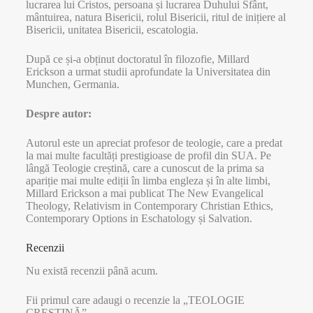
lucrarea lui Cristos, persoana și lucrarea Duhului Sfânt,
mântuirea, natura Bisericii, rolul Bisericii, ritul de inițiere al
Bisericii, unitatea Bisericii, escatologia.
După ce și-a obținut doctoratul în filozofie, Millard
Erickson a urmat studii aprofundate la Universitatea din
Munchen, Germania.
Despre autor:
Autorul este un apreciat profesor de teologie, care a predat
la mai multe facultăți prestigioase de profil din SUA. Pe
lângă Teologie creștină, care a cunoscut de la prima sa
apariție mai multe ediții în limba engleza și în alte limbi,
Millard Erickson a mai publicat The New Evangelical
Theology, Relativism in Contemporary Christian Ethics,
Contemporary Options in Eschatology și Salvation.
Recenzii
Nu există recenzii până acum.
Fii primul care adaugi o recenzie la „TEOLOGIE
CREȘTINĂ”