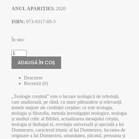
ANUL APARIȚIEI:
2020
ISBN:
973-9317-69-3
În stoc
ADAUGĂ ÎN COȘ
Descriere
Recenzii (0)
„Teologie creștină” este o lucrare teologică de referință,
care analizează, pe rând, cu mare pătrundere și relevanță
temele majore ale credinței creștine: ce este teologia,
teologia și filozofia, metoda investigației teologice, teologia
și studiul critic al Bibliei, actualizarea mesajului creștin,
teologia și limbajul ei, revelația universală și specială a lui
Dumnezeu, caracterul triunic al lui Dumnezeu, lucrarea de
originare a lui Dumnezeu, umanitatea, păcatul, persoana și