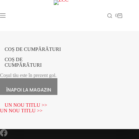
Sari
la
conținut
0
Coș
de
cumpărături
COȘ DE CUMPĂRĂTURI
COȘ DE
CUMPĂRĂTURI
Coșul tău este în prezent gol.
ÎNAPOI LA MAGAZIN
UN NOU TITLU >>
UN NOU TITLU >>