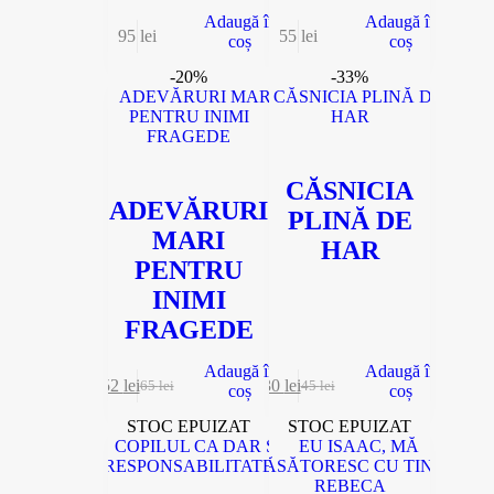
Adaugă în
Adaugă în
95
lei
55
lei
coș
coș
-20%
-33%
CĂSNICIA
ADEVĂRURI
PLINĂ DE
MARI
HAR
PENTRU
INIMI
FRAGEDE
Adaugă în
Adaugă în
52
lei
30
lei
65
lei
45
lei
coș
coș
STOC EPUIZAT
STOC EPUIZAT