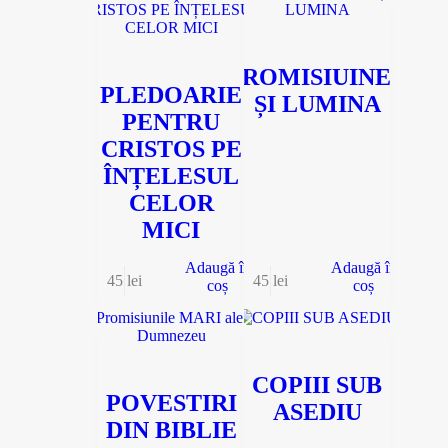
PROMISIUINEA
PLEDOARIE
ȘI LUMINA
PENTRU
CRISTOS PE
ÎNȚELESUL
CELOR
MICI
Adaugă în
Adaugă în
45
lei
45
lei
coș
coș
COPIII SUB
POVESTIRI
ASEDIU
DIN BIBLIE