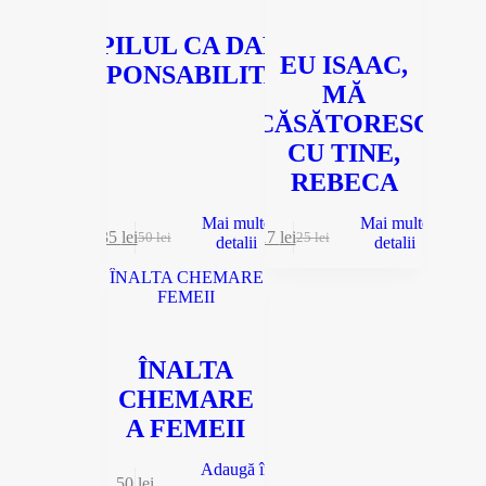
COPILUL CA DAR ȘI
EU ISAAC,
RESPONSABILITATE
MĂ
CĂSĂTORESC
CU TINE,
REBECA
Mai multe
Mai multe
35
lei
17
lei
50
lei
25
lei
detalii
detalii
ÎNALTA
CHEMARE
A FEMEII
Adaugă în
50
lei