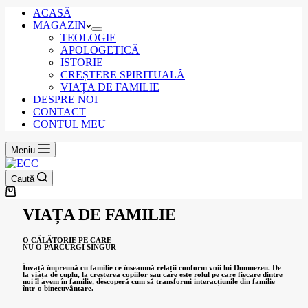
ACASĂ
MAGAZIN
TEOLOGIE
APOLOGETICĂ
ISTORIE
CREȘTERE SPIRITUALĂ
VIAȚA DE FAMILIE
DESPRE NOI
CONTACT
CONTUL MEU
Meniu
Caută
VIAȚA DE FAMILIE
O CĂLĂTORIE PE CARE
NU O PARCURGI SINGUR
Învață împreună cu familie ce înseamnă relații conform voii lui Dumnezeu. De
la viața de cuplu, la creșterea copiilor sau care este rolul pe care fiecare dintre
noi îl avem în familie, descoperă cum să transformi interacțiunile din familie
într-o binecuvântare.