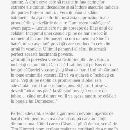
anume. A dorit ceva care să reziste în faţa cerinţelor
extreme ale culturii decadente şi să îndure atacurile radicale
din partea forţelor răului. ,,Fericiţi până la adânci
bătrâneţi”, da aşa ne dorim, însă asta cuprinzând toate
provocările şi cizelările de care Dumnezeu hotărăşte să
avem parte – lucruri care ne ţin aproape de El şi unul de
celălalt. Începutul unei căsnicii pline de har are loc în
momentul în care Dumnezeu ia doi oameni cu Sine în
barcă, într-o aventură pe viaţă care conduce în cele din
urmă în veşnicie. Ultimul paragraf al cărţii ilustrează
perfect această fascinantă poveste.
,,Porniţi în povestea voastră de iubire plini de visuri; o
încheiaţi cu amintiri. Dar dacă L-aţi invitat pe Isus de-a
lungul călătoriei voastre şi aţi lăsat ca harul Lui să pătrundă
în toate amintirile voastre, El vă va ajuta să o încheiaţi cu
bine. Veţi şti pe deplin că promisiunea Bibliei este
adevărată: harul Lui este îndeajuns. Şi harul Lui se va
dovedi îndeajuns până la sfârşitul poveştii voastre de
iubire… când unul dintre voi îl va aşeza tandru pe celălalt
în braţele lui Dumnezeu.”
Perfect adevărat, absolut sigur: avem nevoie imperios de
harul divin pentru a crea căsnicia după care am tânjit
dintotdeauna. Citind cartea Căsnicia plină de har, scrisă de
Tim Kimmel, vom explora realitatea cotidiană de a pune în