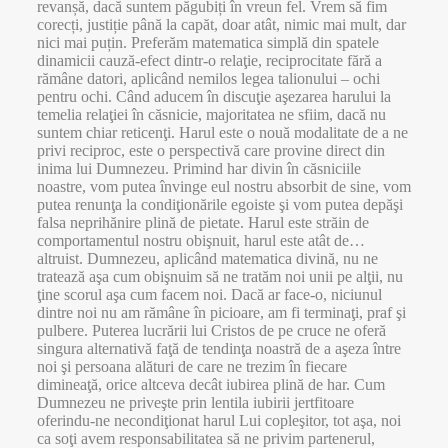
revanșă, dacă suntem păgubiți în vreun fel. Vrem să fim
corecți, justiție până la capăt, doar atât, nimic mai mult, dar
nici mai puțin. Preferăm matematica simplă din spatele
dinamicii cauză-efect dintr-o relaţie, reciprocitate fără a
rămâne datori, aplicând nemilos legea talionului – ochi
pentru ochi. Când aducem în discuţie aşezarea harului la
temelia relaţiei în căsnicie, majoritatea ne sfiim, dacă nu
suntem chiar reticenţi. Harul este o nouă modalitate de a ne
privi reciproc, este o perspectivă care provine direct din
inima lui Dumnezeu. Primind har divin în căsniciile
noastre, vom putea învinge eul nostru absorbit de sine, vom
putea renunţa la condiţionările egoiste şi vom putea depăşi
falsa neprihănire plină de pietate. Harul este străin de
comportamentul nostru obişnuit, harul este atât de…
altruist. Dumnezeu, aplicând matematica divină, nu ne
tratează aşa cum obişnuim să ne tratăm noi unii pe alţii, nu
ţine scorul aşa cum facem noi. Dacă ar face-o, niciunul
dintre noi nu am rămâne în picioare, am fi terminaţi, praf şi
pulbere. Puterea lucrării lui Cristos de pe cruce ne oferă
singura alternativă faţă de tendinţa noastră de a aşeza între
noi şi persoana alături de care ne trezim în fiecare
dimineaţă, orice altceva decât iubirea plină de har. Cum
Dumnezeu ne priveşte prin lentila iubirii jertfitoare
oferindu-ne necondiţionat harul Lui copleşitor, tot aşa, noi
ca soţi avem responsabilitatea să ne privim partenerul,