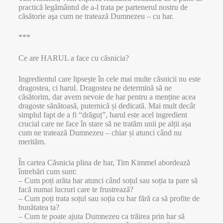
practică legământul de a-l trata pe partenerul nostru de
căsătorie aşa cum ne tratează Dumnezeu – cu har.
***
Ce are HARUL a face cu căsnicia?
Ingredientul care lipsește în cele mai multe căsnicii nu este
dragostea, ci harul. Dragostea ne determină să ne
căsătorim, dar avem nevoie de har pentru a menține acea
dragoste sănătoasă, puternică și dedicată. Mai mult decât
simplul fapt de a fi “drăguț”, harul este acel ingredient
crucial care ne face în stare să ne tratăm unii pe alții așa
cum ne tratează Dumnezeu – chiar și atunci când nu
merităm.
În cartea Căsnicia plina de har, Tim Kimmel abordează
întrebări cum sunt:
– Cum poți arăta har atunci când soțul sau soția ta pare să
facă numai lucruri care te frustrează?
– Cum poți trata soțul sau soția cu har fără ca să profite de
bunătatea ta?
– Cum te poate ajuta Dumnezeu ca trăirea prin har să