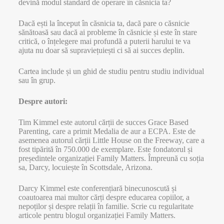
devină modul standard de operare în căsnicia ta?
Dacă ești la început în căsnicia ta, dacă pare o căsnicie
sănătoasă sau dacă ai probleme în căsnicie și este în stare
critică, o înțelegere mai profundă a puterii harului te va
ajuta nu doar să supraviețuiești ci să ai succes deplin.
Cartea include și un ghid de studiu pentru studiu individual
sau în grup.
Despre autori:
Tim Kimmel este autorul cărții de succes Grace Based
Parenting, care a primit Medalia de aur a ECPA. Este de
asemenea autorul cărții Little House on the Freeway, care a
fost tipărită în 750.000 de exemplare. Este fondatorul și
președintele organizației Family Matters. Împreună cu soția
sa, Darcy, locuiește în Scottsdale, Arizona.
Darcy Kimmel este conferențiară binecunoscută și
coautoarea mai multor cărți despre educarea copiilor, a
nepoților și despre relații în familie. Scrie cu regularitate
articole pentru blogul organizației Family Matters.