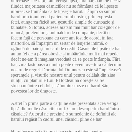
dureroase. De fapt, fără veriga lipsă, fără har, dăm de necaz
fiindcă majoritatea căsniciilor nu se frământă că le lipsește
iubirea; se frământă că le lipsește harul. Tânjim să simțim
harul prin tonul vocii partenerului nostru, prin expresia
feței, atingerea fizică sau gesturile simple de curtoazie și
bunătate. Și totuși, adesea arătăm mai mult har colegilor de
muncă, prietenilor și animalelor de companie, decât o
facem față de persoana cu care am fost de acord, în fața
martorilor, să împărțim un sertar de lenjerie intimă, o
oglindă de baie și un card de credit. Căsniciile lipsite de har
au un fel de a părea obosite și îmbătrânite mult mai repede
decât ne-am fi imaginat vreodată că se poate întâmpla. Fără
har, ziua fastuoasă a nunții poate deveni uvertura cântecului
nostru de regret. Dorința lui Dumnezeu este să împletească
speranțele și visurile noastre unul pentru celălalt din ziua
nunții, cu planurile Lui. El totdeauna dorește să Se
strecoare între cei doi și să înmiresmeze cu harul Său,
povestea lor de dragoste.
Astfel în prima parte a cărții ne este prezentată acea verigă
lipsă din multe căsnicii: harul. Cum descoperim harul într-o
căsnicie? Autorul ne prezintă o sumedenie de definiții ale
harului regăsit în cadrul unei căsnicii pline de har.
Harul înseamnă să dorești ce este mai bine pentru