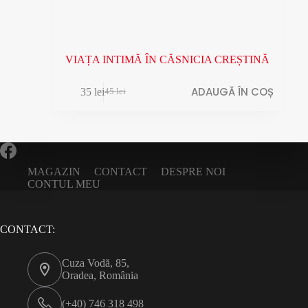
VIAȚA INTIMĂ ÎN CĂSNICIA CREȘTINĂ
ADAUGĂ ÎN COȘ
35
lei
45
lei
MAGAZIN
CONTACT
DESPRE NOI
CONTUL MEU
CONTACT:
Cuza Vodă, 85,
Oradea, România
(+40) 746 318 498