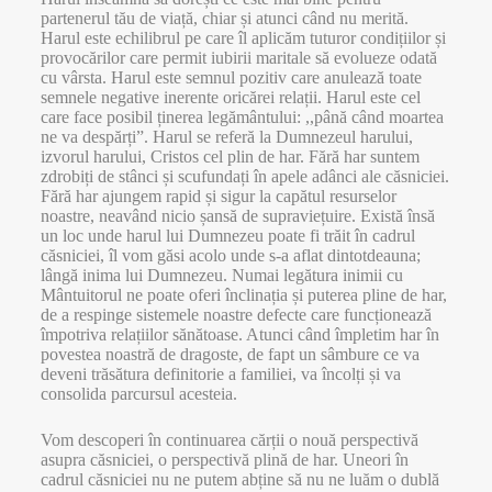
partenerul tău de viață, chiar și atunci când nu merită.
Harul este echilibrul pe care îl aplicăm tuturor condițiilor și
provocărilor care permit iubirii maritale să evolueze odată
cu vârsta. Harul este semnul pozitiv care anulează toate
semnele negative inerente oricărei relații. Harul este cel
care face posibil ținerea legământului: ,,până când moartea
ne va despărți”. Harul se referă la Dumnezeul harului,
izvorul harului, Cristos cel plin de har. Fără har suntem
zdrobiți de stânci și scufundați în apele adânci ale căsniciei.
Fără har ajungem rapid și sigur la capătul resurselor
noastre, neavând nicio șansă de supraviețuire. Există însă
un loc unde harul lui Dumnezeu poate fi trăit în cadrul
căsniciei, îl vom găsi acolo unde s-a aflat dintotdeauna;
lângă inima lui Dumnezeu. Numai legătura inimii cu
Mântuitorul ne poate oferi înclinația și puterea pline de har,
de a respinge sistemele noastre defecte care funcționează
împotriva relațiilor sănătoase. Atunci când împletim har în
povestea noastră de dragoste, de fapt un sâmbure ce va
deveni trăsătura definitorie a familiei, va încolți și va
consolida parcursul acesteia.
Vom descoperi în continuarea cărții o nouă perspectivă
asupra căsniciei, o perspectivă plină de har. Uneori în
cadrul căsniciei nu ne putem abține să nu ne luăm o dublă