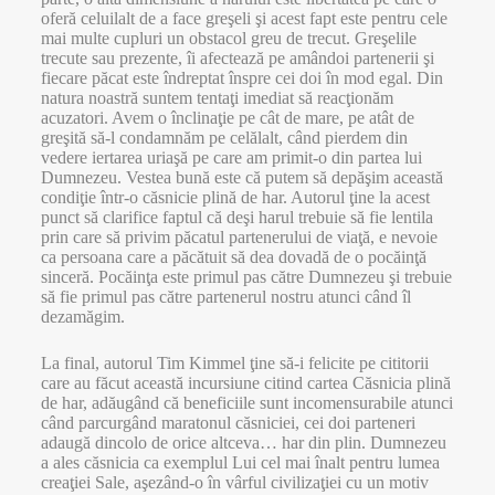
oferă celuilalt de a face greşeli şi acest fapt este pentru cele
mai multe cupluri un obstacol greu de trecut. Greşelile
trecute sau prezente, îi afectează pe amândoi partenerii şi
fiecare păcat este îndreptat înspre cei doi în mod egal. Din
natura noastră suntem tentaţi imediat să reacţionăm
acuzatori. Avem o înclinaţie pe cât de mare, pe atât de
greşită să-l condamnăm pe celălalt, când pierdem din
vedere iertarea uriaşă pe care am primit-o din partea lui
Dumnezeu. Vestea bună este că putem să depăşim această
condiţie într-o căsnicie plină de har. Autorul ţine la acest
punct să clarifice faptul că deşi harul trebuie să fie lentila
prin care să privim păcatul partenerului de viaţă, e nevoie
ca persoana care a păcătuit să dea dovadă de o pocăinţă
sinceră. Pocăinţa este primul pas către Dumnezeu şi trebuie
să fie primul pas către partenerul nostru atunci când îl
dezamăgim.
La final, autorul Tim Kimmel ţine să-i felicite pe cititorii
care au făcut această incursiune citind cartea Căsnicia plină
de har, adăugând că beneficiile sunt incomensurabile atunci
când parcurgând maratonul căsniciei, cei doi parteneri
adaugă dincolo de orice altceva… har din plin. Dumnezeu
a ales căsnicia ca exemplul Lui cel mai înalt pentru lumea
creaţiei Sale, aşezând-o în vârful civilizaţiei cu un motiv