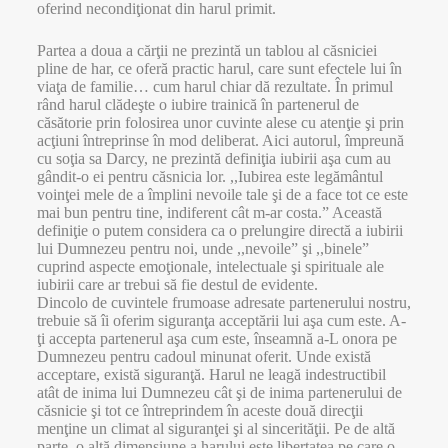
oferind necondiţionat din harul primit.
Partea a doua a cărţii ne prezintă un tablou al căsniciei
pline de har, ce oferă practic harul, care sunt efectele lui în
viaţa de familie… cum harul chiar dă rezultate. În primul
rând harul clădeşte o iubire trainică în partenerul de
căsătorie prin folosirea unor cuvinte alese cu atenţie şi prin
acţiuni întreprinse în mod deliberat. Aici autorul, împreună
cu soţia sa Darcy, ne prezintă definiţia iubirii aşa cum au
gândit-o ei pentru căsnicia lor. ,,Iubirea este legământul
voinţei mele de a împlini nevoile tale şi de a face tot ce este
mai bun pentru tine, indiferent cât m-ar costa.” Această
definiţie o putem considera ca o prelungire directă a iubirii
lui Dumnezeu pentru noi, unde ,,nevoile” şi ,,binele”
cuprind aspecte emoţionale, intelectuale şi spirituale ale
iubirii care ar trebui să fie destul de evidente.
Dincolo de cuvintele frumoase adresate partenerului nostru,
trebuie să îi oferim siguranţa acceptării lui aşa cum este. A-
ţi accepta partenerul aşa cum este, înseamnă a-L onora pe
Dumnezeu pentru cadoul minunat oferit. Unde există
acceptare, există siguranţă. Harul ne leagă indestructibil
atât de inima lui Dumnezeu cât şi de inima partenerului de
căsnicie şi tot ce întreprindem în aceste două direcţii
menţine un climat al siguranţei şi al sincerităţii. Pe de altă
parte, o altă dimensiune a harului este libertatea pe care o