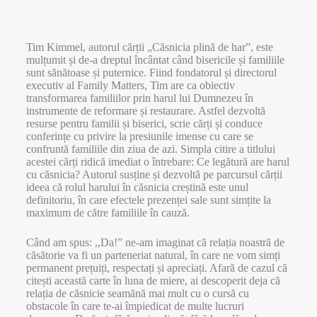
Tim Kimmel, autorul cărții „Căsnicia plină de har”, este
mulțumit și de-a dreptul încântat când bisericile și familiile
sunt sănătoase și puternice. Fiind fondatorul și directorul
executiv al Family Matters, Tim are ca obiectiv
transformarea familiilor prin harul lui Dumnezeu în
instrumente de reformare și restaurare. Astfel dezvoltă
resurse pentru familii și biserici, scrie cărți și conduce
conferințe cu privire la presiunile imense cu care se
confruntă familiile din ziua de azi. Simpla citire a titlului
acestei cărți ridică imediat o întrebare: Ce legătură are harul
cu căsnicia? Autorul susține și dezvoltă pe parcursul cărții
ideea că rolul harului în căsnicia creștină este unul
definitoriu, în care efectele prezenței sale sunt simțite la
maximum de către familiile în cauză.
Când am spus: ,,Da!” ne-am imaginat că relația noastră de
căsătorie va fi un parteneriat natural, în care ne vom simți
permanent prețuiți, respectați și apreciați. Afară de cazul că
citești această carte în luna de miere, ai descoperit deja că
relația de căsnicie seamănă mai mult cu o cursă cu
obstacole în care te-ai împiedicat de multe lucruri