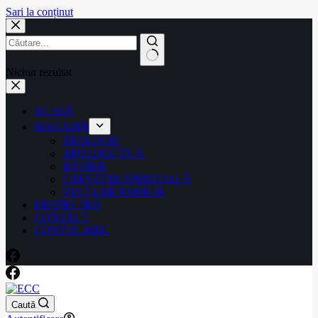
Sari la conținut
Niciun rezultat
ACASĂ
MAGAZIN
TEOLOGIE
APOLOGETICĂ
ISTORIE
CREȘTERE SPIRITUALĂ
VIAȚA DE FAMILIE
DESPRE NOI
CONTACT
CONTUL MEU
Caută