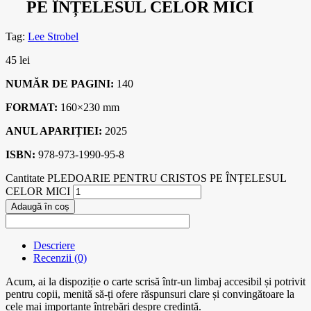
PE ÎNȚELESUL CELOR MICI
Tag:
Lee Strobel
45
lei
NUMĂR DE PAGINI:
140
FORMAT:
160×230 mm
ANUL APARIȚIEI:
2025
ISBN:
978-973-1990-95-8
Cantitate PLEDOARIE PENTRU CRISTOS PE ÎNȚELESUL
CELOR MICI
Adaugă în coș
Descriere
Recenzii (0)
Acum, ai la dispoziție o carte scrisă într-un limbaj accesibil și potrivit
pentru copii, menită să-ți ofere răspunsuri clare și convingătoare la
cele mai importante întrebări despre credință.