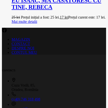
EU ISAAC, MĂ CĂSĂTORESC CU
TINE, REBECA
25
lei
Prețul inițial a fost: 25 lei.
17
lei
Prețul curent este: 17 lei.
Mai multe detalii
MAGAZIN
CONTACT
DESPRE NOI
CONTUL MEU
CONTACT:
Cuza Vodă, 85,
Oradea, România
(+40) 746 318 498