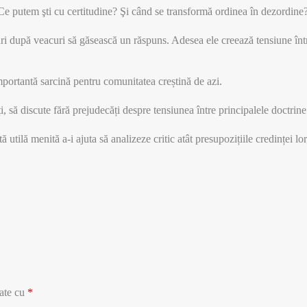
 putem şti cu certitudine? Şi când se transformă ordinea în dezordine
ri după veacuri să găsească un răspuns. Adesea ele creează tensiune între t
 importantă sarcină pentru comunitatea creștină de azi.
să discute fără prejudecăți despre tensiunea între principalele doctrine al
utilă menită a-i ajuta să analizeze critic atât presupozițiile credinței lor, 
cate cu
*