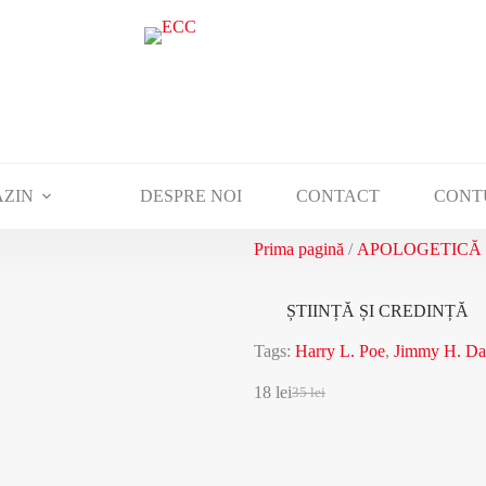
ZIN
DESPRE NOI
CONTACT
CONT
Prima pagină
/
APOLOGETICĂ
ȘTIINȚĂ ȘI CREDINȚĂ
Tags:
Harry L. Poe
,
Jimmy H. Da
18
lei
35
lei