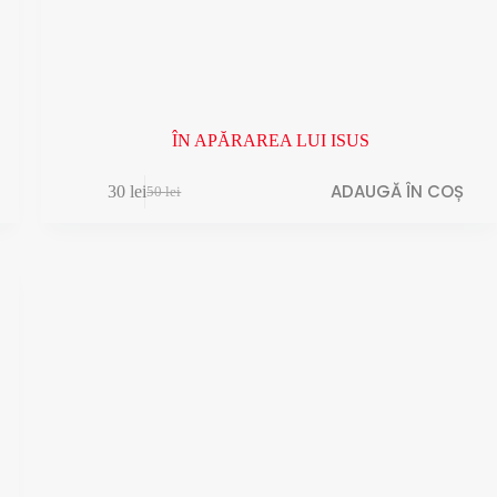
ÎN APĂRAREA LUI ISUS
ADAUGĂ ÎN COȘ
30
lei
50
lei