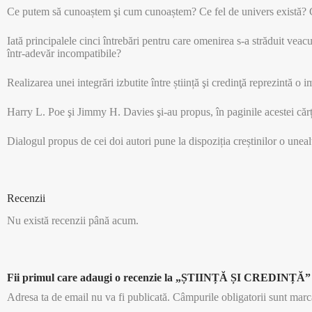
Ce putem să cunoaștem şi cum cunoaștem? Ce fel de univers există? Ce
Iată principalele cinci întrebări pentru care omenirea s-a străduit veacu
într-adevăr incompatibile?
Realizarea unei integrări izbutite între știință şi credinţă reprezintă o
Harry L. Poe şi Jimmy H. Davies şi-au propus, în paginile acestei cărți, 
Dialogul propus de cei doi autori pune la dispoziția creștinilor o unealtă 
Recenzii
Nu există recenzii până acum.
Fii primul care adaugi o recenzie la „ȘTIINȚĂ ȘI CREDINȚĂ”
Adresa ta de email nu va fi publicată.
Câmpurile obligatorii sunt mar