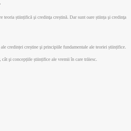
?
eoria științifică şi credinţa creștină. Dar sunt oare știința şi credinţa
e credinței creștine şi principiile fundamentale ale teoriei științifice.
cât şi concepțiile științifice ale vremii în care trăiesc.