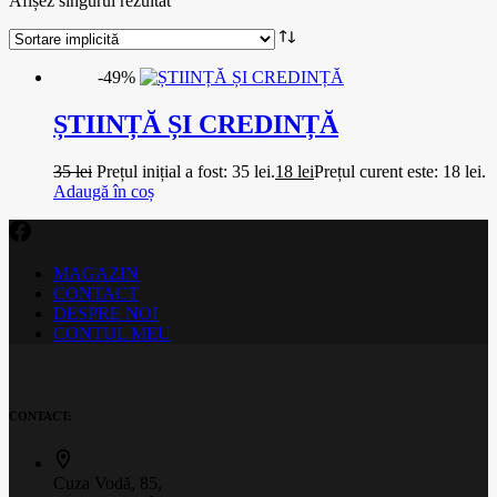
Afișez singurul rezultat
-49%
ȘTIINȚĂ ȘI CREDINȚĂ
35
lei
Prețul inițial a fost: 35 lei.
18
lei
Prețul curent este: 18 lei.
Adaugă în coș
MAGAZIN
CONTACT
DESPRE NOI
CONTUL MEU
CONTACT:
Cuza Vodă, 85,