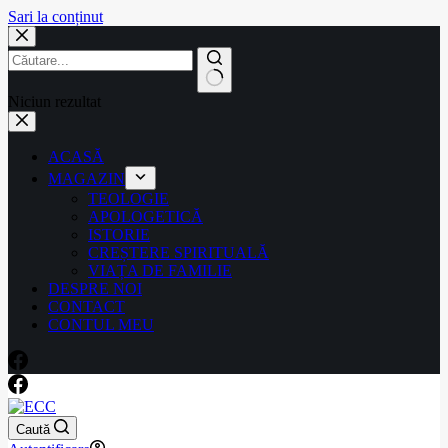
Sari la conținut
Niciun rezultat
ACASĂ
MAGAZIN
TEOLOGIE
APOLOGETICĂ
ISTORIE
CREȘTERE SPIRITUALĂ
VIAȚA DE FAMILIE
DESPRE NOI
CONTACT
CONTUL MEU
Caută