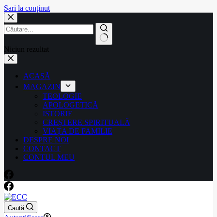
Sari la conținut
Niciun rezultat
ACASĂ
MAGAZIN
TEOLOGIE
APOLOGETICĂ
ISTORIE
CREȘTERE SPIRITUALĂ
VIAȚA DE FAMILIE
DESPRE NOI
CONTACT
CONTUL MEU
Caută