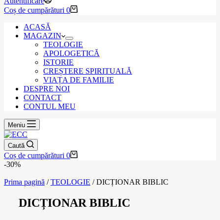
Autentificare
Coș de cumpărături
0
ACASĂ
MAGAZIN
TEOLOGIE
APOLOGETICĂ
ISTORIE
CREȘTERE SPIRITUALĂ
VIAȚA DE FAMILIE
DESPRE NOI
CONTACT
CONTUL MEU
Meniu
Caută
Coș de cumpărături
0
-30%
Prima pagină
/
TEOLOGIE
/ DICȚIONAR BIBLIC
DICȚIONAR BIBLIC