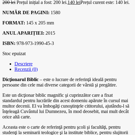
200
lei
Prețul inițial a fost: 200 lei.
140
lei
Prețul curent este: 140 lei.
NUMĂR DE PAGINI:
1580
FORMAT:
145 x 205 mm
ANUL APARIȚIEI:
2015
ISBN:
978-973-1990-45-3
Stoc epuizat
Descriere
Recenzii (0)
Dicţionarul Biblic
– este o lucrare de referinţă ideală pentru
persoane din cele mai diverse categorii de vârstă şi pregătire.
Este un dicţionar biblic magnific şi cuprinzător care a fixat
standardul pentru lucrările din acest domeniu apărute în cursul mai
multor decenii. El va îmbogăţi cunoştinţele cititorului, ajutându-l să
înţeleagă Cuvântul lui Dumnezeu, în mod deosebit, mai mult decât
orice altă carte.
Aceasta este o carte de referinţă pentru şcoli şi facultăţi, pentru
studenţi la seminarii teologice şi la institute biblice, pentru slujitorii