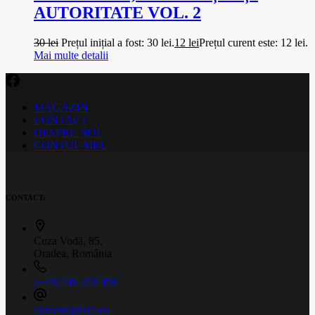
AUTORITATE VOL. 2
30
lei
Prețul inițial a fost: 30 lei.
12
lei
Prețul curent este: 12 lei.
Mai multe detalii
MAGAZIN
CONTACT
DESPRE NOI
CONTUL MEU
CONTACT:
Cuza Vodă, 85,
Oradea, România
(+40) 746 318 498
comenzi@ecc.ro