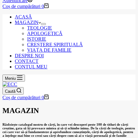
Autentificare
Coș de cumpărături
0
ACASĂ
MAGAZIN
TEOLOGIE
APOLOGETICĂ
ISTORIE
CREȘTERE SPIRITUALĂ
VIAȚA DE FAMILIE
DESPRE NOI
CONTACT
CONTUL MEU
Meniu
Caută
Coș de cumpărături
0
MAGAZIN
Răsfoiește catalogul nostru de cărți, în care vei descoperi peste 100 de titluri de cărți
creștine, gata să îți provoace mintea și să-ți schimbe inima. De la cărți de teologie, pentru
cei care vor să-și fundamenteze și aprofundeze cunoștințele, cărți de apologetică, pentru
a înțelege mai bine ce crezi sau cărți despre cum să ai o viață personală și de familie