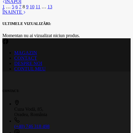
ÎNAPOI
1
…
5
6
7
8
9
10
11
…
13
ÎNAINTE
ULTIMELE VIZUALIZĂRI:
Momentan nu ai vizualizat niciun produs.
MAGAZIN
CONTACT
DESPRE NOI
CONTUL MEU
CONTACT:
Cuza Vodă, 85,
Oradea, România
(+40) 746 318 498