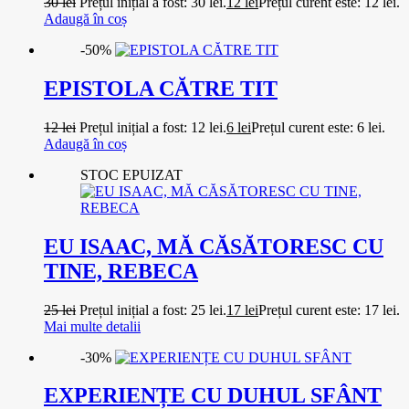
30
lei
Prețul inițial a fost: 30 lei.
12
lei
Prețul curent este: 12 lei.
Adaugă în coș
-50%
EPISTOLA CĂTRE TIT
12
lei
Prețul inițial a fost: 12 lei.
6
lei
Prețul curent este: 6 lei.
Adaugă în coș
STOC EPUIZAT
EU ISAAC, MĂ CĂSĂTORESC CU
TINE, REBECA
25
lei
Prețul inițial a fost: 25 lei.
17
lei
Prețul curent este: 17 lei.
Mai multe detalii
-30%
EXPERIENȚE CU DUHUL SFÂNT