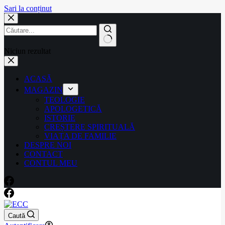
Sari la conținut
Niciun rezultat
ACASĂ
MAGAZIN
TEOLOGIE
APOLOGETICĂ
ISTORIE
CREȘTERE SPIRITUALĂ
VIAȚA DE FAMILIE
DESPRE NOI
CONTACT
CONTUL MEU
Caută