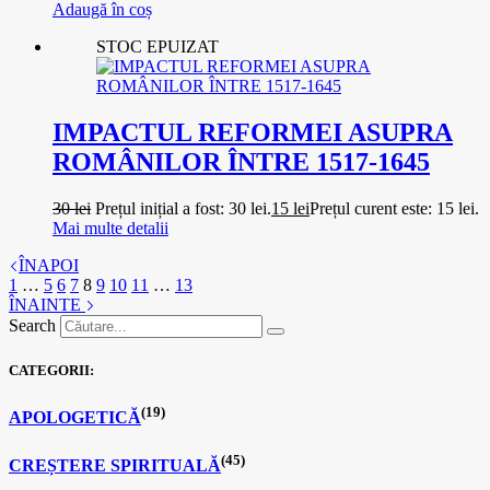
Adaugă în coș
STOC EPUIZAT
IMPACTUL REFORMEI ASUPRA
ROMÂNILOR ÎNTRE 1517-1645
30
lei
Prețul inițial a fost: 30 lei.
15
lei
Prețul curent este: 15 lei.
Mai multe detalii
ÎNAPOI
1
…
5
6
7
8
9
10
11
…
13
ÎNAINTE
Search
CATEGORII:
(19)
APOLOGETICĂ
(45)
CREȘTERE SPIRITUALĂ