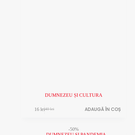
DUMNEZEU ȘI CULTURA
ADAUGĂ ÎN COȘ
16
lei
40
lei
Prețul
Prețul
inițial
curent
a
este:
fost:
16 lei.
-50%
40 lei.