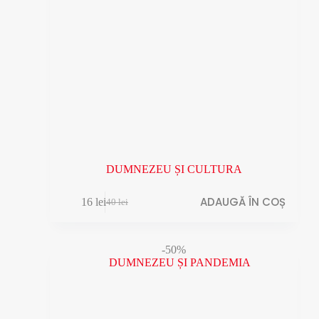
DUMNEZEU ȘI CULTURA
ADAUGĂ ÎN COȘ
16
lei
40
lei
Prețul
Prețul
inițial
curent
a
este:
fost:
16 lei.
-50%
40 lei.