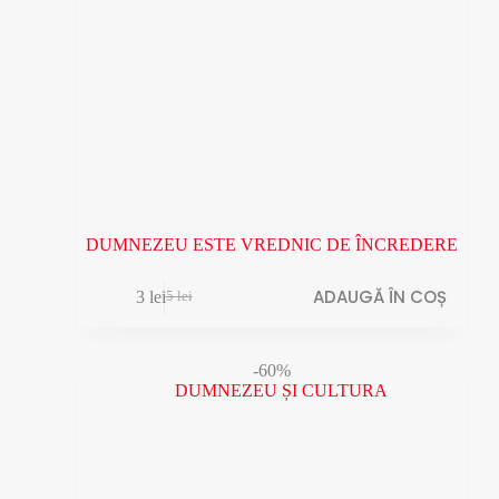
DUMNEZEU ESTE VREDNIC DE ÎNCREDERE
ADAUGĂ ÎN COȘ
3
lei
5
lei
Prețul
Prețul
inițial
curent
a
este:
fost:
3 lei.
-60%
5 lei.