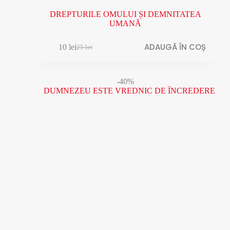
DREPTURILE OMULUI ȘI DEMNITATEA
UMANĂ
ADAUGĂ ÎN COȘ
10
lei
25
lei
Prețul
Prețul
inițial
curent
a
este:
fost:
10 lei.
-40%
25 lei.