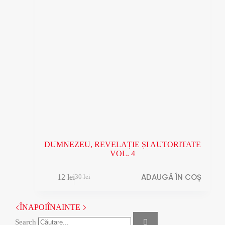
DUMNEZEU, REVELAȚIE ȘI AUTORITATE
VOL. 4
ADAUGĂ ÎN COȘ
12
lei
30
lei
Prețul
Prețul
inițial
curent
a
este:
ÎNAPOI
ÎNAINTE
fost:
12 lei.
30 lei.
Search