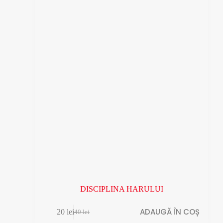
DISCIPLINA HARULUI
ADAUGĂ ÎN COȘ
20
lei
40
lei
Prețul
Prețul