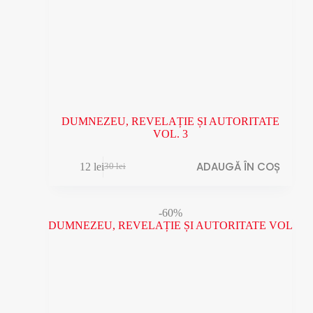
DUMNEZEU, REVELAȚIE ȘI AUTORITATE
VOL. 3
ADAUGĂ ÎN COȘ
12
lei
30
lei
Prețul
Prețul
inițial
curent
a
este:
fost:
12 lei.
-60%
30 lei.