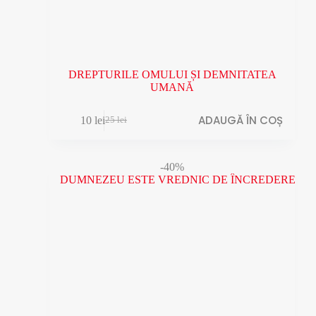
DREPTURILE OMULUI ȘI DEMNITATEA
UMANĂ
ADAUGĂ ÎN COȘ
10
lei
25
lei
Prețul
Prețul
inițial
curent
a
este:
fost:
10 lei.
-40%
25 lei.