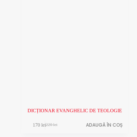
DICȚIONAR EVANGHELIC DE TEOLOGIE
ADAUGĂ ÎN COȘ
170
lei
220
lei
Prețul
Prețul
inițial
curent