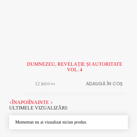
DUMNEZEU, REVELAȚIE ȘI AUTORITATE
VOL. 4
ADAUGĂ ÎN COȘ
12
lei
30
lei
Prețul
Prețul
inițial
curent
a
este:
ÎNAPOI
ÎNAINTE
fost:
12 lei.
ULTIMELE VIZUALIZĂRI:
30 lei.
Momentan nu ai vizualizat niciun produs.