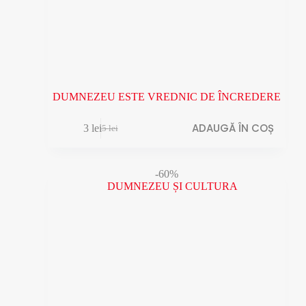
DUMNEZEU ESTE VREDNIC DE ÎNCREDERE
ADAUGĂ ÎN COȘ
3
lei
5
lei
Prețul
Prețul
inițial
curent
a
este:
fost:
3 lei.
-60%
5 lei.