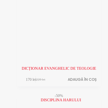
DICȚIONAR EVANGHELIC DE TEOLOGIE
ADAUGĂ ÎN COȘ
170
lei
220
lei
Prețul
Prețul
inițial
curent
a
este:
fost:
170 lei.
-50%
220 lei.