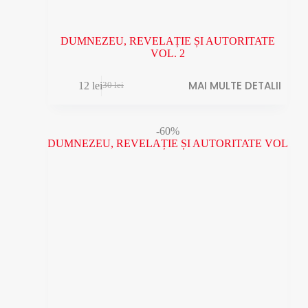
DUMNEZEU, REVELAȚIE ȘI AUTORITATE
VOL. 2
MAI MULTE DETALII
12
lei
30
lei
Prețul
Prețul
inițial
curent
a
este:
fost:
12 lei.
-60%
30 lei.