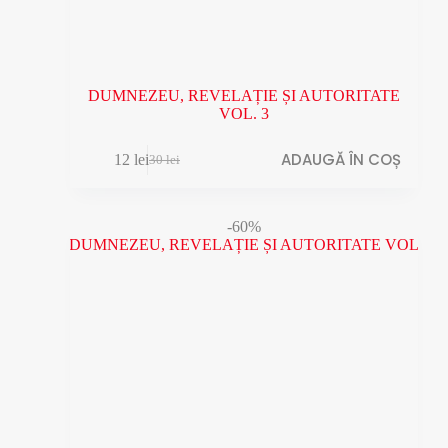
DUMNEZEU, REVELAȚIE ȘI AUTORITATE
VOL. 3
ADAUGĂ ÎN COȘ
12
lei
30
lei
Prețul
Prețul
inițial
curent
a
este:
fost:
12 lei.
-60%
30 lei.