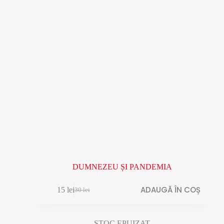
DUMNEZEU ȘI PANDEMIA
ADAUGĂ ÎN COȘ
15
lei
30
lei
Prețul
Prețul
inițial
curent
a
este:
fost:
15 lei.
STOC EPUIZAT