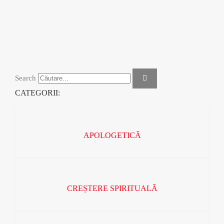
Răsfoiește catalogul nostru de cărți, în care vei descoperi peste
100 de titluri de cărți creștine, gata să îți provoace mintea și să-ți
schimbe inima. De la cărți de teologie, pentru cei care vor să-și
fundamenteze și aprofundeze cunoștințele, cărți de apologetică,
pentru a înțelege mai bine ce crezi sau cărți despre cum să ai o
viață personală și de familie sprijină pe principii biblice.
Search
CATEGORII:
APOLOGETICĂ
CREȘTERE SPIRITUALĂ