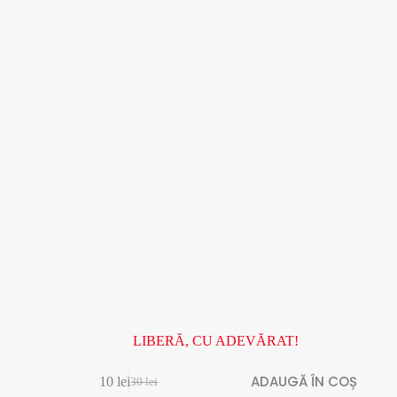
LIBERĂ, CU ADEVĂRAT!
ADAUGĂ ÎN COȘ
10
lei
30
lei
Prețul
Prețul