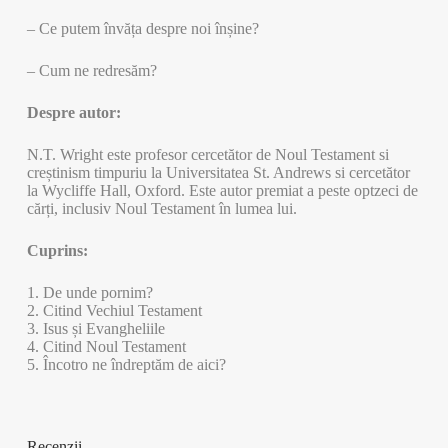
– Ce putem învăța despre noi înșine?
– Cum ne redresăm?
Despre autor:
N.T. Wright este profesor cercetător de Noul Testament si
creștinism timpuriu la Universitatea St. Andrews si cercetător
la Wycliffe Hall, Oxford. Este autor premiat a peste optzeci de
cărți, inclusiv Noul Testament în lumea lui.
Cuprins:
1. De unde pornim?
2. Citind Vechiul Testament
3. Isus și Evangheliile
4. Citind Noul Testament
5. Încotro ne îndreptăm de aici?
Recenzii