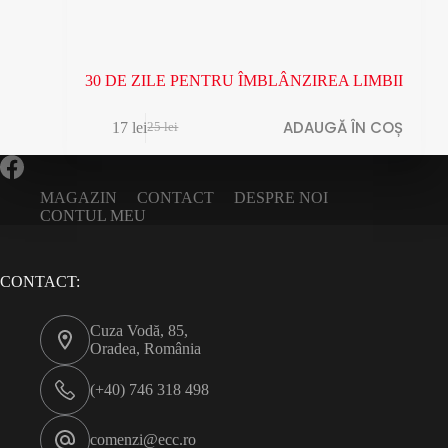
30 DE ZILE PENTRU ÎMBLÂNZIREA LIMBII
ADAUGĂ ÎN COȘ
17
lei
25
lei
Prețul
Prețul
inițial
curent
a
este:
fost:
17 lei.
MAGAZIN
CONTACT
DESPRE NOI
25 lei.
CONTUL MEU
CONTACT:
Cuza Vodă, 85,
Oradea, România
(+40) 746 318 498
comenzi@ecc.ro