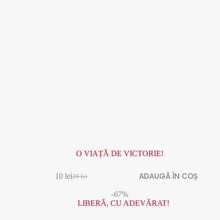
O VIAȚĂ DE VICTORIE!
ADAUGĂ ÎN COȘ
10
lei
20
lei
Prețul
Prețul
inițial
curent
-67%
a
este:
fost:
10 lei.
20 lei.