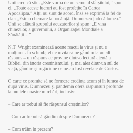
Unii cred că știu. „Este vorba de un semn al sfârșitului,” spun
ei. „Toate aceste lucruri au fost profețite în Cartea
Apocalipsa.” Alții nu sunt de acord, însă se exprimă la fel de
clar: „Este o chemare la pocăinţă. Dumnezeu judecă lumea.”
Unii se alătură grupului acuzatorilor și spun: „E vina
chinezilor, a guvernului, a Organizației Mondiale a
Sănătății…”
N.T. Wright examinează aceste reacții la virus și nu e
mulțumit. În schimb, el ne invită să ne gândim la un alt
răspuns – un răspuns ce provine dintr-o lectură atentă a
Bibliei, din istoria creștinismului, și mai ales dintr-un stil de
viață, gândire și rugăciune ce ne-au fost revelate de Cristos.
O carte ce promite să ne formeze credinţa acum și în lumea de
după virus, Dumnezeu și pandemia oferă răspunsuri profunde
la multele noastre întrebări, inclusiv:
– Care ar trebui să fie răspunsul creștinilor?
– Cum ar trebui să gândim despre Dumnezeu?
– Cum trăim în prezent?