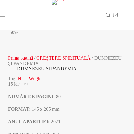
Sari
la
conținut
Coș
de
cumpărătur
-50%
Prima pagină
/
CREȘTERE SPIRITUALĂ
/ DUMNEZEU
ȘI PANDEMIA
DUMNEZEU ȘI PANDEMIA
Tag:
N. T. Wright
15
lei
30
lei
Prețul
Prețul
inițial
curent
NUMĂR DE PAGINI:
80
a
este:
fost:
15 lei.
30 lei.
FORMAT:
145 x 205 mm
ANUL APARIȚIEI:
2021