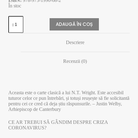
ISBN:
978-973-1990-68-2
În stoc
Cantitate
DUMNEZEU
ADAUGĂ ÎN COȘ
ȘI
PANDEMIA
Descriere
Recenzii (0)
Aceasta este o carte clasică a lui N.T. Wright. Este accesibil
tuturor celor ce pun întrebări, și totuși reușește să fie solicitantă
pentru cei ce cred că deja știu răspunsurile. – Justin Welby,
Arhiepiscop de Canterbury
CE AR TREBUI SĂ GÂNDIM DESPRE CRIZA
CORONAVIRUS?