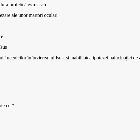
atura profetică evreiască
ezare ale unor martori oculari
ce
Isus
” ucenicilor în învierea lui Isus, și inabilitatea ipotezei halucinației de 
ate cu
*