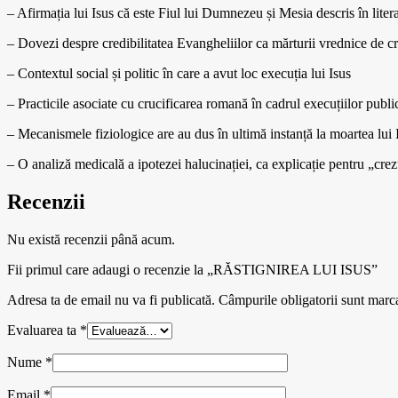
– Afirmația lui Isus că este Fiul lui Dumnezeu și Mesia descris în liter
– Dovezi despre credibilitatea Evangheliilor ca mărturii vrednice de cr
– Contextul social și politic în care a avut loc execuția lui Isus
– Practicile asociate cu crucificarea romană în cadrul execuțiilor publi
– Mecanismele fiziologice are au dus în ultimă instanță la moartea lui 
– O analiză medicală a ipotezei halucinației, ca explicație pentru „crezul
Recenzii
Nu există recenzii până acum.
Fii primul care adaugi o recenzie la „RĂSTIGNIREA LUI ISUS”
Adresa ta de email nu va fi publicată.
Câmpurile obligatorii sunt marc
Evaluarea ta
*
Nume
*
Email
*