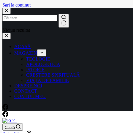
Sari la conținut
Niciun rezultat
ACASĂ
MAGAZIN
TEOLOGIE
APOLOGETICĂ
ISTORIE
CREȘTERE SPIRITUALĂ
VIAȚA DE FAMILIE
DESPRE NOI
CONTACT
CONTUL MEU
Caută