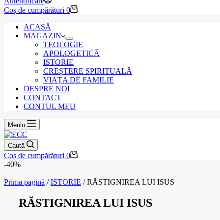
Autentificare
Coș de cumpărături
0
ACASĂ
MAGAZIN
TEOLOGIE
APOLOGETICĂ
ISTORIE
CREȘTERE SPIRITUALĂ
VIAȚA DE FAMILIE
DESPRE NOI
CONTACT
CONTUL MEU
Meniu
Caută
Coș de cumpărături
0
-40%
Prima pagină
/
ISTORIE
/ RĂSTIGNIREA LUI ISUS
RĂSTIGNIREA LUI ISUS