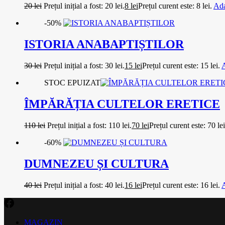
20
lei
Prețul inițial a fost: 20 lei.
8
lei
Prețul curent este: 8 lei.
Ada
-50%
ISTORIA ANABAPTIȘTILOR
30
lei
Prețul inițial a fost: 30 lei.
15
lei
Prețul curent este: 15 lei.
A
STOC EPUIZAT
ÎMPĂRĂȚIA CULTELOR ERETICE
110
lei
Prețul inițial a fost: 110 lei.
70
lei
Prețul curent este: 70 lei
-60%
DUMNEZEU ȘI CULTURA
40
lei
Prețul inițial a fost: 40 lei.
16
lei
Prețul curent este: 16 lei.
A
MAGAZIN