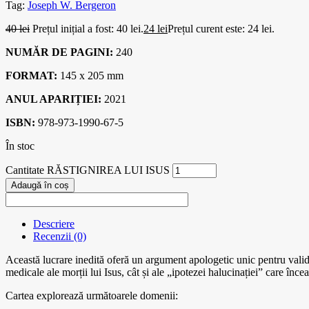
Tag:
Joseph W. Bergeron
40
lei
Prețul inițial a fost: 40 lei.
24
lei
Prețul curent este: 24 lei.
NUMĂR DE PAGINI:
240
FORMAT:
145 x 205 mm
ANUL APARIȚIEI:
2021
ISBN:
978-973-1990-67-5
În stoc
Cantitate RĂSTIGNIREA LUI ISUS
Adaugă în coș
Descriere
Recenzii (0)
Această lucrare inedită oferă un argument apologetic unic pentru validi
medicale ale morții lui Isus, cât și ale „ipotezei halucinației” care încea
Cartea explorează următoarele domenii: