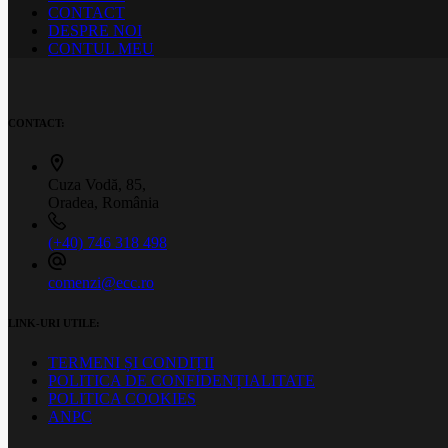
CONTACT
DESPRE NOI
CONTUL MEU
CONTACT:
Cuza Vodă, 85,
Oradea, România
(+40) 746 318 498
comenzi@ecc.ro
LINK-URI UTILE:
TERMENI ȘI CONDIȚII
POLITICA DE CONFIDENȚIALITATE
POLITICA COOKIES
ANPC