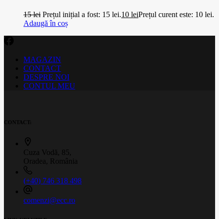
15
lei
Prețul inițial a fost: 15 lei.
10
lei
Prețul curent este: 10 lei.
Adaugă în coș
MAGAZIN
CONTACT
DESPRE NOI
CONTUL MEU
CONTACT:
Cuza Vodă, 85,
Oradea, România
(+40) 746 318 498
comenzi@ecc.ro