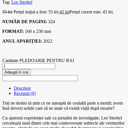
Tag:
Lee Strobel
55
lei
Prețul inițial a fost: 55 lei.
45
lei
Prețul curent este: 45 lei.
NUMĂR DE PAGINI:
324
FORMAT:
160 x 230 mm
ANUL APARIȚIEI:
2022
Cantitate PLEDOARIE PENTRU RAI
Adaugă în coș
Descriere
Recenzii (0)
Toți ne dorim să știm ce ne așteaptă de cealaltă parte a morții; avem
însă dovezi solide care să ne arate că există viață după moarte?
Cu ajutorul experienței sale ca jurnalist de investigație, Lee Strobel
cercetează unul dintre cele mai controversate subiecte ale vremurilor