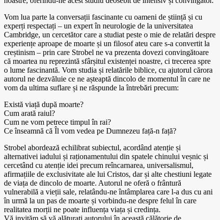
noastre, oferindu-ne acest studiu deosebit de intensiv și convingător.
Vom lua parte la conversații fascinante cu oameni de știință și cu
experți respectați – un expert în neurologie de la universitatea
Cambridge, un cercetător care a studiat peste o mie de relatări despre
experiențe aproape de moarte și un filosof ateu care s-a convertit la
creștinism – prin care Strobel ne va prezenta dovezi convingătoare
că moartea nu reprezintă sfârșitul existenței noastre, ci trecerea spre
o lume fascinantă. Vom studia și relatările biblice, cu ajutorul cărora
autorul ne dezvăluie ce ne așteaptă dincolo de momentul în care ne
vom da ultima suflare și ne răspunde la întrebări precum:
Există viață după moarte?
Cum arată raiul?
Cum ne vom petrece timpul în rai?
Ce înseamnă că Îl vom vedea pe Dumnezeu față-n față?
Strobel abordează echilibrat subiectul, acordând atenție și
alternativei iadului și raționamentului din spatele chinului veșnic și
cercetând cu atenție idei precum reîncarnarea, universalismul,
afirmațiile de exclusivitate ale lui Cristos, dar și alte chestiuni legate
de viața de dincolo de moarte. Autorul ne oferă o frântură
vulnerabilă a vieții sale, relatându-ne întâmplarea care l-a dus cu ani
în urmă la un pas de moarte și vorbindu-ne despre felul în care
realitatea morții ne poate influența viața și credința.
Vă invităm să vă alăturați autorului în această călătorie de