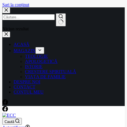
Sari la conținut
Niciun rezultat
ACASĂ
MAGAZIN
TEOLOGIE
APOLOGETICĂ
ISTORIE
CREȘTERE SPIRITUALĂ
VIAȚA DE FAMILIE
DESPRE NOI
CONTACT
CONTUL MEU
Caută