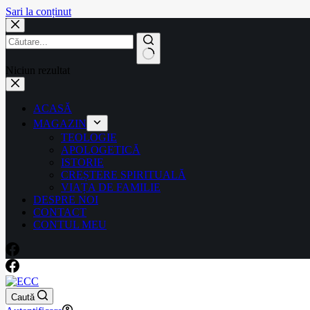
Sari la conținut
Niciun rezultat
ACASĂ
MAGAZIN
TEOLOGIE
APOLOGETICĂ
ISTORIE
CREȘTERE SPIRITUALĂ
VIAȚA DE FAMILIE
DESPRE NOI
CONTACT
CONTUL MEU
Caută