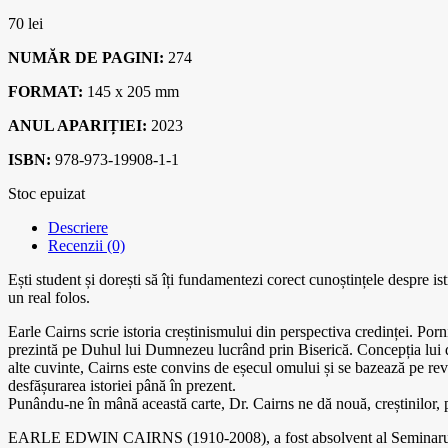
70
lei
NUMĂR DE PAGINI:
274
FORMAT:
145 x 205 mm
ANUL APARIȚIEI:
2023
ISBN:
978-973-19908-1-1
Stoc epuizat
Descriere
Recenzii (0)
Ești student și dorești să îți fundamentezi corect cunoștințele despre is
un real folos.
Earle Cairns scrie istoria creștinismului din perspectiva credinței. Por
prezintă pe Duhul lui Dumnezeu lucrând prin Biserică. Concepția lui de
alte cuvinte, Cairns este convins de eșecul omului și se bazează pe re
desfășurarea istoriei până în prezent.
Punându-ne în mână această carte, Dr. Cairns ne dă nouă, creștinilor, pr
EARLE EDWIN CAIRNS (1910-2008), a fost absolvent al Seminarului Te