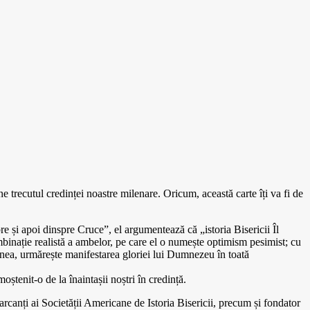
ne trecutul credinței noastre milenare. Oricum, această carte îți va fi de
re și apoi dinspre Cruce”, el argumentează că „istoria Bisericii Îl
mbinație realistă a ambelor, pe care el o numește optimism pesimist; cu
enea, urmărește manifestarea gloriei lui Dumnezeu în toată
ștenit-o de la înaintașii noștri în credință.
i ai Societății Americane de Istoria Bisericii, precum și fondator