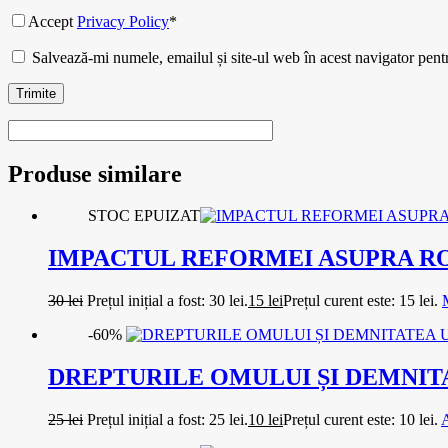
Accept
Privacy Policy
*
Salvează-mi numele, emailul și site-ul web în acest navigator pent
Trimite
Produse similare
STOC EPUIZAT
IMPACTUL REFORMEI ASUPRA RO
30
lei
Prețul inițial a fost: 30 lei.
15
lei
Prețul curent este: 15 lei.
-60%
DREPTURILE OMULUI ȘI DEMNI
25
lei
Prețul inițial a fost: 25 lei.
10
lei
Prețul curent este: 10 lei.
A