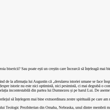
troia bisericii? Sau poate ești un creștin care încearcă să înțeleagă mai bi
nind de la afirmația lui Augustin că „derularea istoriei umane se face însp
spre istorie nu este nici optimistă, nici pesimistă, ci mai degrabă o co
velația incontestabilă din partea lui Dumnezeu și pe harul Lui. De asem
ilejul să înțelegem mai bine extraordinara zestre spirituală pe care am mo
ologic Prezbiterian din Omaha, Nebraska, unul dintre membrii marcanț