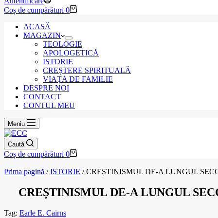
Autentificare
Coș de cumpărături
0
ACASĂ
MAGAZIN
TEOLOGIE
APOLOGETICĂ
ISTORIE
CREȘTERE SPIRITUALĂ
VIAȚA DE FAMILIE
DESPRE NOI
CONTACT
CONTUL MEU
Meniu
Caută
Coș de cumpărături
0
Prima pagină
/
ISTORIE
/ CREȘTINISMUL DE-A LUNGUL SE
CREȘTINISMUL DE-A LUNGUL SE
Tag:
Earle E. Cairns