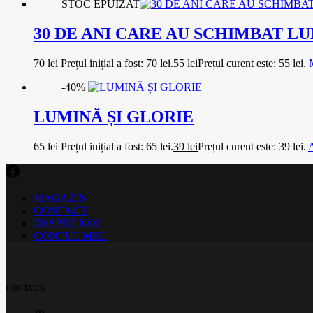
STOC EPUIZAT
30 DE ANI CARE AU SCHIMBAT L
70
lei
Prețul inițial a fost: 70 lei.
55
lei
Prețul curent este: 55 lei.
-40%
LUMINĂ ȘI GLORIE
65
lei
Prețul inițial a fost: 65 lei.
39
lei
Prețul curent este: 39 lei.
A
MAGAZIN
CONTACT
DESPRE NOI
CONTUL MEU
CONTACT: