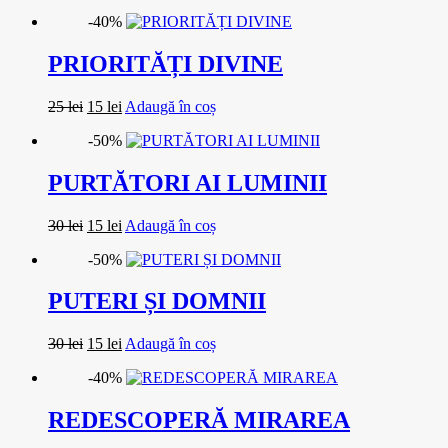
inițial
curent
-40%
a
este:
fost:
10 lei.
20 lei.
PRIORITĂȚI DIVINE
Prețul
Prețul
25
lei
15
lei
Adaugă în coș
inițial
curent
-50%
a
este:
fost:
15 lei.
25 lei.
PURTĂTORI AI LUMINII
Prețul
Prețul
30
lei
15
lei
Adaugă în coș
inițial
curent
-50%
a
este:
fost:
15 lei.
30 lei.
PUTERI ȘI DOMNII
Prețul
Prețul
30
lei
15
lei
Adaugă în coș
inițial
curent
-40%
a
este:
fost:
15 lei.
30 lei.
REDESCOPERĂ MIRAREA