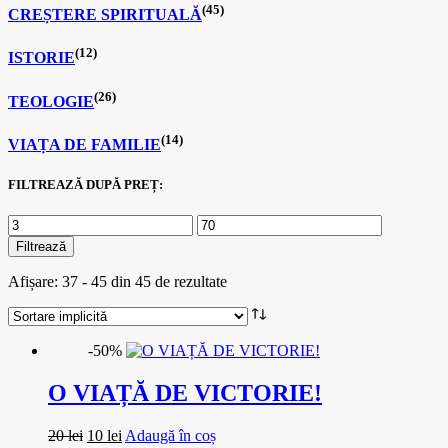
(45)
CREȘTERE SPIRITUALĂ
(12)
ISTORIE
(26)
TEOLOGIE
(14)
VIAȚA DE FAMILIE
FILTREAZĂ DUPĂ PREȚ:
Filtrează
Afișare: 37 - 45 din 45 de rezultate
-50%
O VIAȚĂ DE VICTORIE!
Prețul
Prețul
20
lei
10
lei
Adaugă în coș