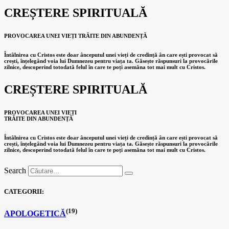
CREȘTERE SPIRITUALĂ
PROVOCAREA UNEI VIEȚI TRĂITE DIN ABUNDENȚĂ
Întâlnirea cu Cristos este doar ânceputul unei vieți de credință ân care ești provocat să
crești, înțelegând voia lui Dumnezeu pentru viața ta. Găsește răspunsuri la provocările
zilnice, descoperind totodată felul în care te poți asemăna tot mai mult cu Cristos.
CREȘTERE SPIRITUALĂ
PROVOCAREA UNEI VIEȚI
TRĂITE DIN ABUNDENȚĂ
Întâlnirea cu Cristos este doar ânceputul unei vieți de credință ân care ești provocat să
crești, înțelegând voia lui Dumnezeu pentru viața ta. Găsește răspunsuri la provocările
zilnice, descoperind totodată felul în care te poți asemăna tot mai mult cu Cristos.
Search
CATEGORII:
(19)
APOLOGETICĂ