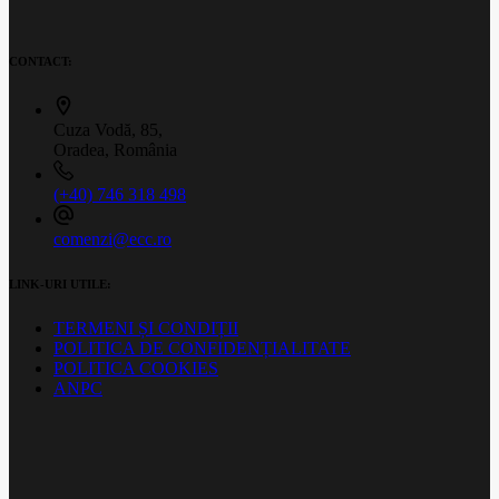
CONTACT:
Cuza Vodă, 85,
Oradea, România
(+40) 746 318 498
comenzi@ecc.ro
LINK-URI UTILE:
TERMENI ȘI CONDIȚII
POLITICA DE CONFIDENȚIALITATE
POLITICA COOKIES
ANPC