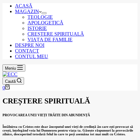
de
cumpărături
ACASĂ
MAGAZIN
TEOLOGIE
APOLOGETICĂ
ISTORIE
CREȘTERE SPIRITUALĂ
VIAȚA DE FAMILIE
DESPRE NOI
CONTACT
CONTUL MEU
Meniu
Caută
Coș
0
de
cumpărături
CREȘTERE SPIRITUALĂ
PROVOCAREA UNEI VIEȚI TRĂITE DIN ABUNDENȚĂ
Întâlnirea cu Cristos este doar ânceputul unei vieți de credință ân care ești provocat să
crești, înțelegând voia lui Dumnezeu pentru viața ta. Găsește răspunsuri la provocările
zilnice, descoperind totodată felul în care te poți asemăna tot mai mult cu Cristos.