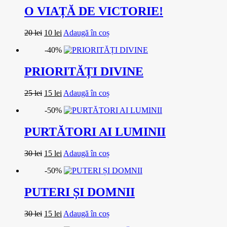
O VIAȚĂ DE VICTORIE!
Prețul
Prețul
20
lei
10
lei
Adaugă în coș
inițial
curent
-40%
a
este:
fost:
10 lei.
20 lei.
PRIORITĂȚI DIVINE
Prețul
Prețul
25
lei
15
lei
Adaugă în coș
inițial
curent
-50%
a
este:
fost:
15 lei.
25 lei.
PURTĂTORI AI LUMINII
Prețul
Prețul
30
lei
15
lei
Adaugă în coș
inițial
curent
-50%
a
este:
fost:
15 lei.
30 lei.
PUTERI ȘI DOMNII
Prețul
Prețul
30
lei
15
lei
Adaugă în coș
inițial
curent