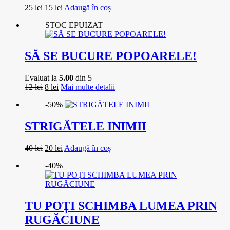
Prețul
Prețul
25
lei
15
lei
Adaugă în coș
inițial
curent
STOC EPUIZAT
a
este:
fost:
15 lei.
25 lei.
SĂ SE BUCURE POPOARELE!
Evaluat la
5.00
din 5
Prețul
Prețul
12
lei
8
lei
Mai multe detalii
inițial
curent
-50%
a
este:
fost:
8 lei.
12 lei.
STRIGĂTELE INIMII
Prețul
Prețul
40
lei
20
lei
Adaugă în coș
inițial
curent
-40%
a
este:
fost:
20 lei.
40 lei.
TU POȚI SCHIMBA LUMEA PRIN
RUGĂCIUNE