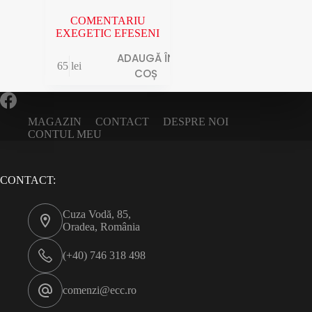
COMENTARIU
EXEGETIC EFESENI
ADAUGĂ ÎN
65
lei
COȘ
MAGAZIN
CONTACT
DESPRE NOI
CONTUL MEU
CONTACT:
Cuza Vodă, 85,
Oradea, România
(+40) 746 318 498
comenzi@ecc.ro