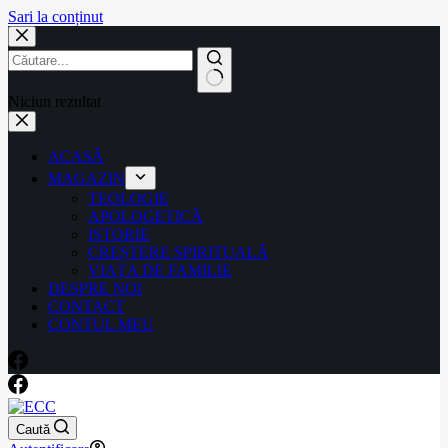
Sari la conținut
Niciun rezultat
ACASĂ
MAGAZIN
TEOLOGIE
APOLOGETICĂ
ISTORIE
CREȘTERE SPIRITUALĂ
VIAȚA DE FAMILIE
DESPRE NOI
CONTACT
CONTUL MEU
Caută