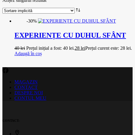
Afișez singurul rezultat
-30%
EXPERIENȚE CU DUHUL SFÂNT
40
lei
Prețul inițial a fost: 40 lei.
28
lei
Prețul curent este: 28 lei.
Adaugă în coș
MAGAZIN
CONTACT
DESPRE NOI
CONTUL MEU
CONTACT: