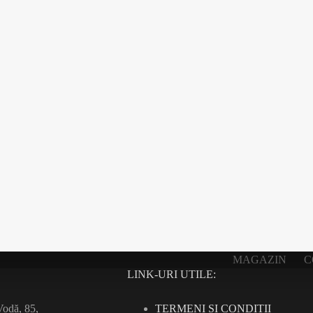
MAGAZIN
C
LINK-URI UTILE:
TERMENI ȘI CONDIȚII
odă, 85,