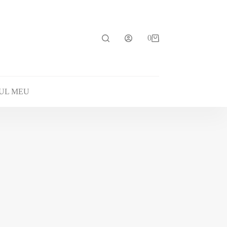
0
Coș
de
cumpărături
UL MEU