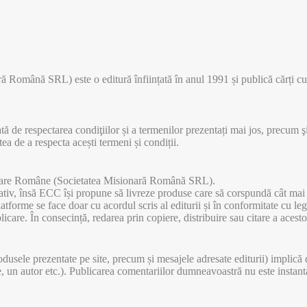
 Română SRL) este o editură înființată în anul 1991 și publică cărți cu c
tă de respectarea condiţiilor și a termenilor prezentați mai jos, precum şi
tea de a respecta acești termeni și condiții.
sionare Române (Societatea Misionară Română SRL).
cativ, însă ECC își propune să livreze produse care să corspundă cât mai fi
atforme se face doar cu acordul scris al editurii și în conformitate cu legi
blicare. În consecință, redarea prin copiere, distribuire sau citare a ace
rodusele prezentate pe site, precum și mesajele adresate editurii) impli
rte, un autor etc.). Publicarea comentariilor dumneavoastră nu este insta