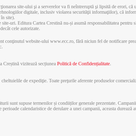
narea site-ului şi a serverelor va fi neîntreruptă şi lipsită de erori, că uti
nologiilor digitale, inclusiv violarea securităţii informaţiilor), că inform
în site).
 site-uri. Editura Cartea Crestină nu-și asumă responsabilitatea pentru sit
 decât cele autorizate.
 conţinutul website-ului www.ecc.ro, fără niciun fel de notificare preal
c.
tea Creștină vizitează secțiunea
Politică de Confidențialitate
.
+ cheltuielile de expediţie. Toate preţurile aferente produselor comerciali
urii sunt supuse termenilor și condiiților generale prezentate. Campaniil
 perioade calendaristice de derulare a unei campanii, aceasta durează atâ