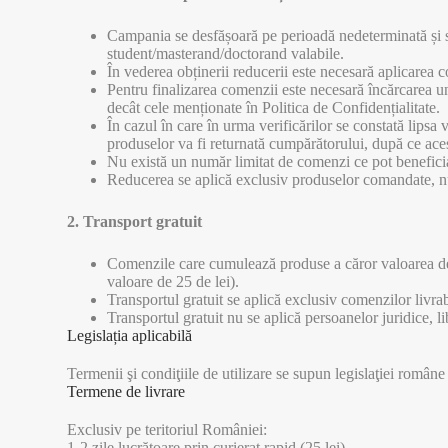
Campania se desfășoară pe perioadă nedeterminată și se 
student/masterand/doctorand valabile.
În vederea obținerii reducerii este necesară aplicarea 
Pentru finalizarea comenzii este necesară încărcarea une
decât cele menționate în Politica de Confidențialitate.
În cazul în care în urma verificărilor se constată lipsa 
produselor va fi returnată cumpărătorului, după ce aces
Nu există un număr limitat de comenzi ce pot beneficia
Reducerea se aplică exclusiv produselor comandate, nu 
2. Transport gratuit
Comenzile care cumulează produse a căror valoarea depăș
valoare de 25 de lei).
Transportul gratuit se aplică exclusiv comenzilor livrab
Transportul gratuit nu se aplică persoanelor juridice, lib
Legislația aplicabilă
Termenii şi condiţiile de utilizare se supun legislaţiei române
Termene de livrare
Exclusiv pe teritoriul României:
1-2 zile lucrătoare prin curierat rapid (25 lei)