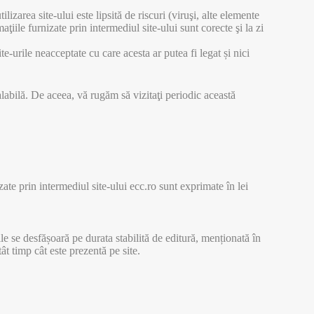
lizarea site-ului este lipsită de riscuri (viruşi, alte elemente
aţiile furnizate prin intermediul site-ului sunt corecte şi la zi
e-urile neacceptate cu care acesta ar putea fi legat și nici
abilă. De aceea, vă rugăm să vizitaţi periodic această
zate prin intermediul site-ului ecc.ro sunt exprimate în lei
e se desfășoară pe durata stabilită de editură, menționată în
t timp cât este prezentă pe site.