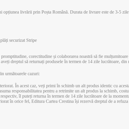
ni opțiunea livrării prin Poșta Română. Durata de livrare este de 3-5 zil
lăți securizat Stripe
, promptitudine, corectitudine și colaborarea noastră să fie mulțumitoare 
 aveți dreptul să returnați produsele în termen de 14 zile lucrătoare, di
din următoarele cazuri:
riorat. În acest caz, veți primi în schimb un alt produs identic cu acest
suma responsabilitatea pentru a retrimite un alt produs la schimb, costul
 respectiv, îl puteți returna în termen de 14 zile lucrătoare de la momen
rat în orice fel, Editura Cartea Crestina își rezervă dreptul de a refuza r