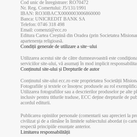
Cod unic de înregistrare: RO70472
Nr. Reg. Comertului: J5/131/1991
IBAN: RO30BACX0000003006860000
Banca: UNICREDIT BANK SA
Telefon: 0746 318 498
Email: comenzi@ecc.ro
Editura Cartea Creștină din Oradea (prin Societatea Misionară
apartenența religioasă.
Condiții generale de utilizare a site−ului
Utilizarea acestui site de către dumneavoastră este condiţiona
serviciilor site-ului, vă asumați în mod implicit responsabilita
Conținutul site-ului și Drepturile de autor
Conținutul site-ului ecc.ro este proprietatea Societății Mi
Fotografiile și textele ce însoțesc produsele au rol exemplifi
Utilizarea fotografiilor sau a descrierilor produselor pe alte pl
inclusiv pentru titlurile traduse, ECC deține drepturile de pu
acordul editurii.
Publicarea opiniilor personale (comentarii sau aprecieri la p
civilizat şi de a rămâne în limitele subiectului abordat (o ca
respectă principiile enunțate anterior.
Limitarea responsabilității