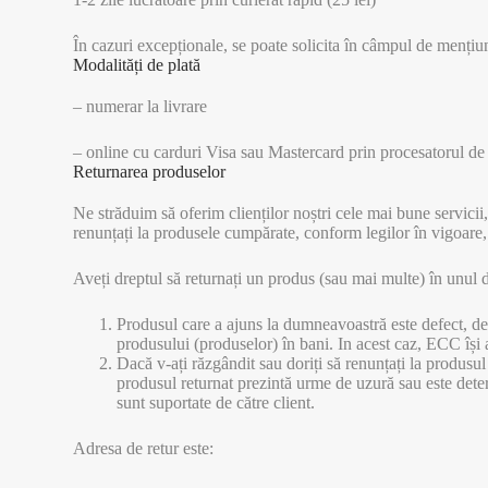
În cazuri excepționale, se poate solicita în câmpul de mențiu
Modalități de plată
– numerar la livrare
– online cu carduri Visa sau Mastercard prin procesatorul de p
Returnarea produselor
Ne străduim să oferim clienților noștri cele mai bune servicii
renunțați la produsele cumpărate, conform legilor în vigoare,
Aveți dreptul să returnați un produs (sau mai multe) în unul 
Produsul care a ajuns la dumneavoastră este defect, dete
produsului (produselor) în bani. In acest caz, ECC își a
Dacă v-ați răzgândit sau doriți să renunțați la produsul
produsul returnat prezintă urme de uzură sau este deterio
sunt suportate de către client.
Adresa de retur este: