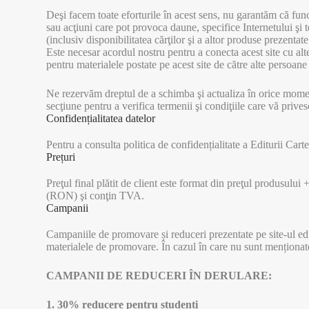
Deşi facem toate eforturile în acest sens, nu garantăm că funcţio
sau acţiuni care pot provoca daune, specifice Internetului şi teh
(inclusiv disponibilitatea cărţilor şi a altor produse prezentate 
Este necesar acordul nostru pentru a conecta acest site cu alte
pentru materialele postate pe acest site de către alte persoane
Ne rezervăm dreptul de a schimba şi actualiza în orice moment
secţiune pentru a verifica termenii şi condiţiile care vă prives
Confidențialitatea datelor
Pentru a consulta politica de confidențialitate a Editurii Car
Prețuri
Preţul final plătit de client este format din preţul produsului 
(RON) şi conţin TVA.
Campanii
Campaniile de promovare și reduceri prezentate pe site-ul edit
materialele de promovare. În cazul în care nu sunt menționate
CAMPANII DE REDUCERI ÎN DERULARE:
1. 30% reducere pentru studenți