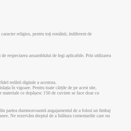
aracter religios, pentru toți românii, indiferent de
 de respectarea ansamblului de legi aplicabile. Prin utilizarea
del redării digitale a acestora.
slația în vigoare. Pentru toate cărțile de pe acest site,
stor materiale ce depășesc 150 de cuvinte se face doar cu
că din partea dumneavoastră angajamentul de a folosi un limbaj
ntanee. Ne rezervăm dreptul de a înlătura comentariile care nu