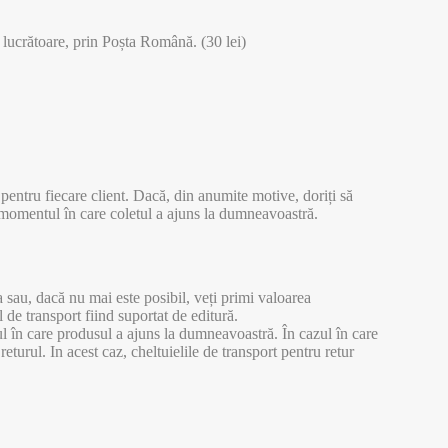
e lucrătoare, prin Poșta Română. (30 lei)
pentru fiecare client. Dacă, din anumite motive, doriți să
n momentul în care coletul a ajuns la dumneavoastră.
a sau, dacă nu mai este posibil, veți primi valoarea
 de transport fiind suportat de editură.
tul în care produsul a ajuns la dumneavoastră. În cazul în care
eturul. In acest caz, cheltuielile de transport pentru retur