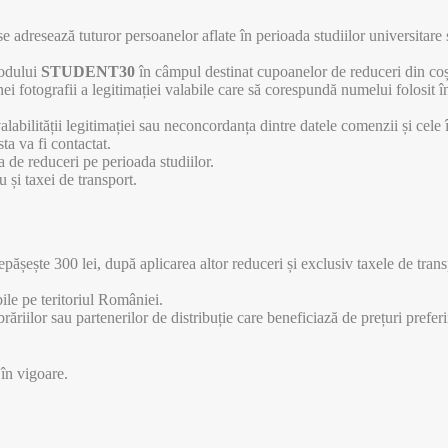
adresează tuturor persoanelor aflate în perioada studiilor universitare și
codului
STUDENT30
în câmpul destinat cupoanelor de reduceri din co
i fotografii a legitimației valabile care să corespundă numelui folosit în
valabilității legitimației sau neconcordanța dintre datele comenzii și cele
ta va fi contactat.
 de reduceri pe perioada studiilor.
și taxei de transport.
ește 300 lei, după aplicarea altor reduceri și exclusiv taxele de transp
ile pe teritoriul României.
răriilor sau partenerilor de distribuție care beneficiază de prețuri preferi
 în vigoare.