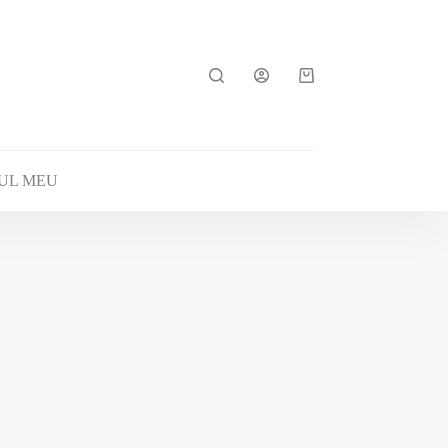
Coș
de
cumpărături
UL MEU