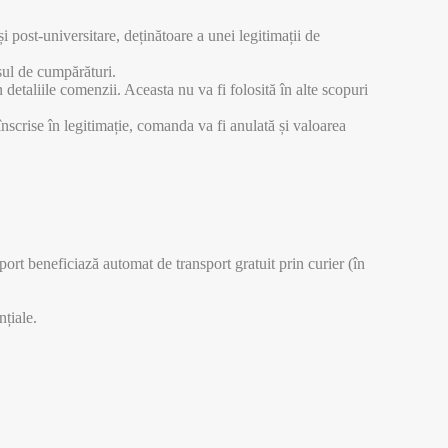
 post-universitare, deținătoare a unei legitimații de
șul de cumpărături.
 detaliile comenzii. Aceasta nu va fi folosită în alte scopuri
 înscrise în legitimație, comanda va fi anulată și valoarea
ort beneficiază automat de transport gratuit prin curier (în
nțiale.