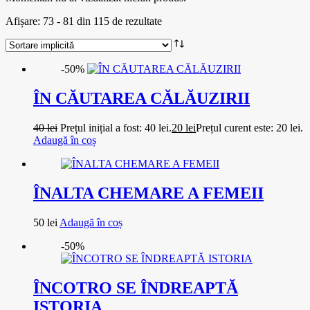
Afișare: 73 - 81 din 115 de rezultate
-50%
ÎN CĂUTAREA CĂLĂUZIRII
40
lei
Prețul inițial a fost: 40 lei.
20
lei
Prețul curent este: 20 lei.
Adaugă în coș
ÎNALTA CHEMARE A FEMEII
50
lei
Adaugă în coș
-50%
ÎNCOTRO SE ÎNDREAPTĂ
ISTORIA