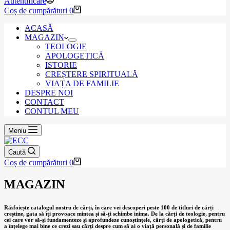
Autentificare
Coș de cumpărături
0
ACASĂ
MAGAZIN
TEOLOGIE
APOLOGETICĂ
ISTORIE
CREȘTERE SPIRITUALĂ
VIAȚA DE FAMILIE
DESPRE NOI
CONTACT
CONTUL MEU
Meniu
Caută
Coș de cumpărături
0
MAGAZIN
Răsfoiește catalogul nostru de cărți, în care vei descoperi peste 100 de titluri de cărți
creștine, gata să îți provoace mintea și să-ți schimbe inima. De la cărți de teologie, pentru
cei care vor să-și fundamenteze și aprofundeze cunoștințele, cărți de apologetică, pentru
a înțelege mai bine ce crezi sau cărți despre cum să ai o viață personală și de familie