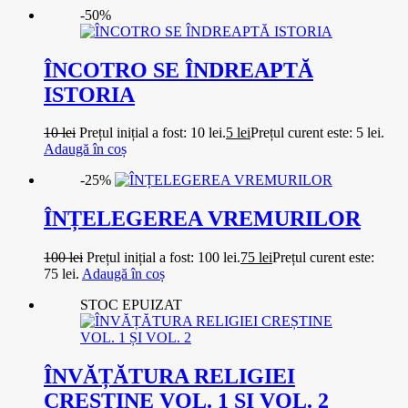
-50%
ÎNCOTRO SE ÎNDREAPTĂ
ISTORIA
10
lei
Prețul inițial a fost: 10 lei.
5
lei
Prețul curent este: 5 lei.
Adaugă în coș
-25%
ÎNȚELEGEREA VREMURILOR
100
lei
Prețul inițial a fost: 100 lei.
75
lei
Prețul curent este:
75 lei.
Adaugă în coș
STOC EPUIZAT
ÎNVĂȚĂTURA RELIGIEI
CREȘTINE VOL. 1 ȘI VOL. 2