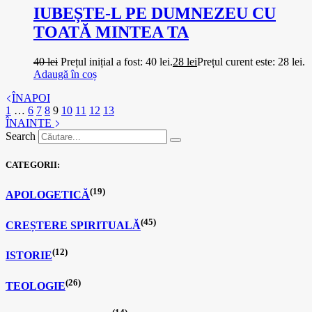
IUBEȘTE-L PE DUMNEZEU CU
TOATĂ MINTEA TA
40
lei
Prețul inițial a fost: 40 lei.
28
lei
Prețul curent este: 28 lei.
Adaugă în coș
ÎNAPOI
1
…
6
7
8
9
10
11
12
13
ÎNAINTE
Search
CATEGORII:
(19)
APOLOGETICĂ
(45)
CREȘTERE SPIRITUALĂ
(12)
ISTORIE
(26)
TEOLOGIE