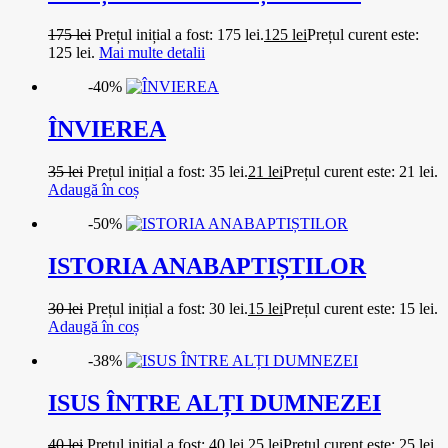
175
lei
Prețul inițial a fost: 175 lei.
125
lei
Prețul curent este:
125 lei.
Mai multe detalii
-40%
ÎNVIEREA
35
lei
Prețul inițial a fost: 35 lei.
21
lei
Prețul curent este: 21 lei.
Adaugă în coș
-50%
ISTORIA ANABAPTIȘTILOR
30
lei
Prețul inițial a fost: 30 lei.
15
lei
Prețul curent este: 15 lei.
Adaugă în coș
-38%
ISUS ÎNTRE ALȚI DUMNEZEI
40
lei
Prețul inițial a fost: 40 lei.
25
lei
Prețul curent este: 25 lei.