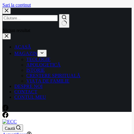
Sari la conținut
Niciun rezultat
ACASĂ
MAGAZIN
TEOLOGIE
APOLOGETICĂ
ISTORIE
CREȘTERE SPIRITUALĂ
VIAȚA DE FAMILIE
DESPRE NOI
CONTACT
CONTUL MEU
Caută