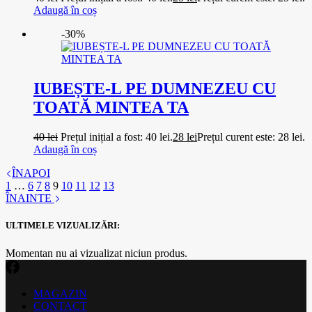
Adaugă în coș
-30%
IUBEȘTE-L PE DUMNEZEU CU
TOATĂ MINTEA TA
40
lei
Prețul inițial a fost: 40 lei.
28
lei
Prețul curent este: 28 lei.
Adaugă în coș
ÎNAPOI
1
…
6
7
8
9
10
11
12
13
ÎNAINTE
ULTIMELE VIZUALIZĂRI:
Momentan nu ai vizualizat niciun produs.
MAGAZIN
CONTACT