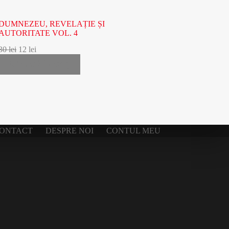
DUMNEZEU, REVELAȚIE ȘI
AUTORITATE VOL. 4
30
lei
12
lei
ADAUGĂ ÎN COȘ
ONTACT
DESPRE NOI
CONTUL MEU