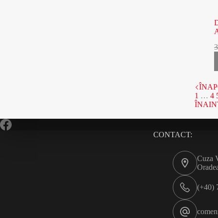
ÎNAP
1
…
4
ÎNAI
CONTACT:
Cuza V
Orade
(+40) 
comen