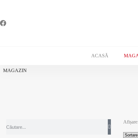
ACASĂ
MAGA
MAGAZIN
Răsfoiește catalogul nostru de cărți, în care vei descoperi peste 100 de
creștine, gata să îți provoace mintea și să-ți schimbe inima. De la căr
pentru cei care vor să-și fundamenteze și aprofundeze cunoștințele, c
apologetică, pentru a înțelege mai bine ce crezi sau cărți despre cum 
personală și de familie sprijină pe principii biblice.
Afișare