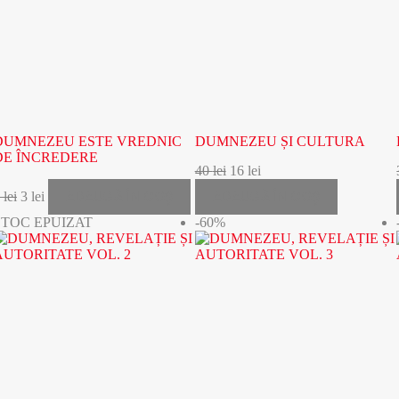
DUMNEZEU ESTE VREDNIC
DUMNEZEU ȘI CULTURA
DE ÎNCREDERE
40
lei
16
lei
ADAUGĂ ÎN COȘ
ADAUGĂ ÎN COȘ
5
lei
3
lei
STOC EPUIZAT
-60%