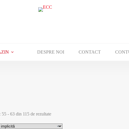
ZIN
DESPRE NOI
CONTACT
CONT
 titluri de cărți
ți de teologie,
ărți de
să ai o viață
: 55 - 63 din 115 de rezultate