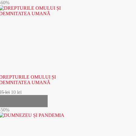
-60%
DREPTURILE OMULUI ȘI
DEMNITATEA UMANĂ
25
lei
10
lei
ADAUGĂ ÎN COȘ
-50%