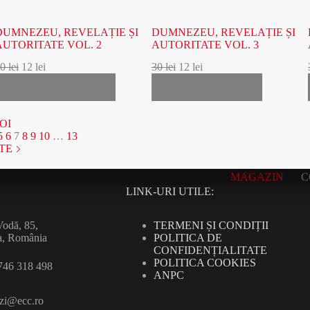
DUMNEZEU, REVELAȚIE ȘI
DUMNEZEU, REVELAȚIE ȘI
AUTORITATE VOL. 2
AUTORITATE VOL. 3
30
lei
12
lei
30
lei
12
lei
MAI MULTE DETALII
ADAUGĂ ÎN COȘ
OI
5
6
7
8
9
10
…
13
NTE
MAGAZIN
C
LINK-URI UTILE:
TERMENI ȘI CONDIȚII
odă, 85,
POLITICA DE
a, România
CONFIDENȚIALITATE
POLITICA COOKIES
746 318 498
ANPC
zi@ecc.ro