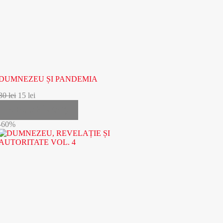
DUMNEZEU ȘI PANDEMIA
30
lei
15
lei
ADAUGĂ ÎN COȘ
-60%