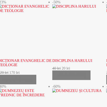
-23%
-50%
DICȚIONAR EVANGHELIC DE
DISCIPLINA HARULUI
TEOLOGIE
40
lei
20
lei
220
lei
170
lei
ADAUGĂ ÎN COȘ
ADAUGĂ ÎN COȘ
-40%
-60%