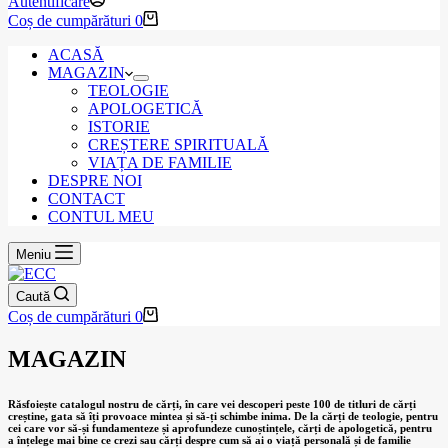
Autentificare
Coș de cumpărături
0
ACASĂ
MAGAZIN
TEOLOGIE
APOLOGETICĂ
ISTORIE
CREȘTERE SPIRITUALĂ
VIAȚA DE FAMILIE
DESPRE NOI
CONTACT
CONTUL MEU
Meniu
Caută
Coș de cumpărături
0
MAGAZIN
Răsfoiește catalogul nostru de cărți, în care vei descoperi peste 100 de titluri de cărți
creștine, gata să îți provoace mintea și să-ți schimbe inima. De la cărți de teologie, pentru
cei care vor să-și fundamenteze și aprofundeze cunoștințele, cărți de apologetică, pentru
a înțelege mai bine ce crezi sau cărți despre cum să ai o viață personală și de familie