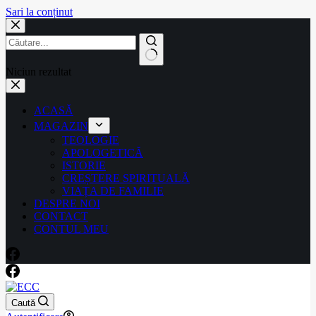
Sari la conținut
Niciun rezultat
ACASĂ
MAGAZIN
TEOLOGIE
APOLOGETICĂ
ISTORIE
CREȘTERE SPIRITUALĂ
VIAȚA DE FAMILIE
DESPRE NOI
CONTACT
CONTUL MEU
Caută