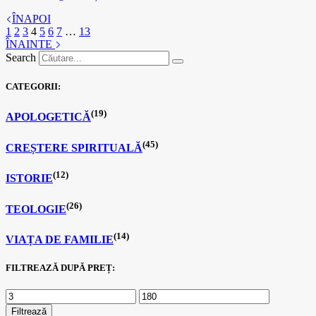
ÎNAPOI
1
2
3
4
5
6
7
…
13
ÎNAINTE
Search
CATEGORII:
(19)
APOLOGETICĂ
(45)
CREȘTERE SPIRITUALĂ
(12)
ISTORIE
(26)
TEOLOGIE
(14)
VIAȚA DE FAMILIE
FILTREAZĂ DUPĂ PREȚ:
Filtrează