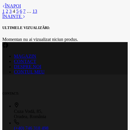
ÎNAPOI
1
2
3
4
5
6
7
…
13
ÎNAINTE
ULTIMELE VIZUALIZĂRI:
Momentan nu ai vizualizat niciun produs.
MAGAZIN
CONTACT
DESPRE NOI
CONTUL MEU
CONTACT:
Cuza Vodă, 85,
Oradea, România
(+40) 746 318 498