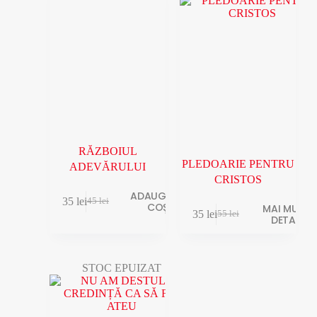
RĂZBOIUL
PLEDOARIE PENTRU
ADEVĂRULUI
CRISTOS
ADAUGĂ ÎN
35
lei
45
lei
COȘ
MAI MULTE
35
lei
55
lei
DETALII
STOC EPUIZAT