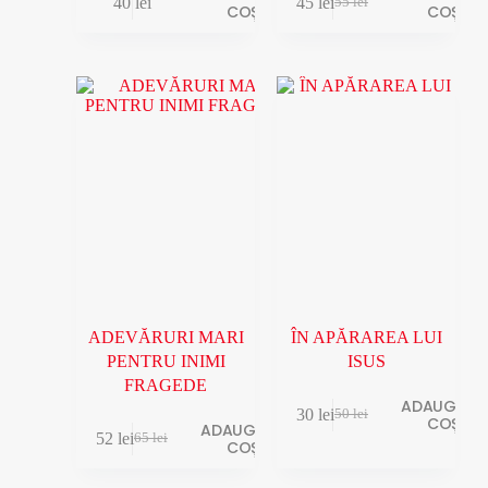
40
lei
45
lei
55
lei
COȘ
COȘ
ADEVĂRURI MARI
ÎN APĂRAREA LUI
PENTRU INIMI
ISUS
FRAGEDE
ADAUGĂ ÎN
30
lei
50
lei
COȘ
ADAUGĂ ÎN
52
lei
65
lei
COȘ