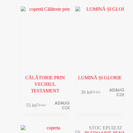
CĂLĂTORIE PRIN
LUMINĂ ȘI GLORIE
VECHIUL
ADAUGĂ ÎN
TESTAMENT
39
lei
65
lei
COȘ
ADAUGĂ ÎN
55
lei
70
lei
COȘ
STOC EPUIZAT