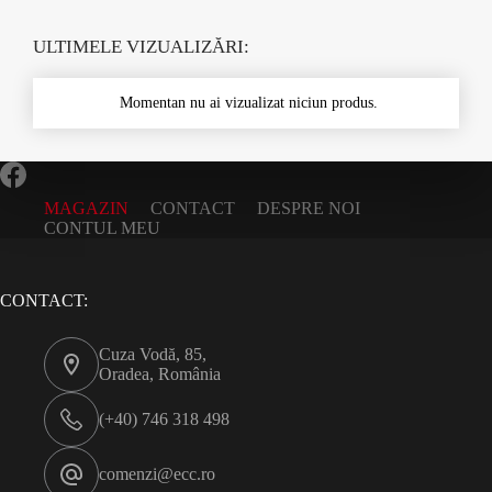
ULTIMELE VIZUALIZĂRI:
Momentan nu ai vizualizat niciun produs.
MAGAZIN
CONTACT
DESPRE NOI
CONTUL MEU
CONTACT:
Cuza Vodă, 85,
Oradea, România
(+40) 746 318 498
comenzi@ecc.ro