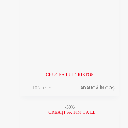
CRUCEA LUI CRISTOS
ADAUGĂ ÎN COȘ
10
lei
15
lei
Prețul
Prețul
inițial
curent
a
este:
fost:
10 lei.
-30%
15 lei.