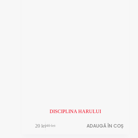
DISCIPLINA HARULUI
ADAUGĂ ÎN COȘ
20
lei
40
lei
Prețul
Prețul
inițial
curent