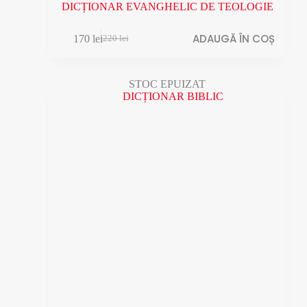
DICȚIONAR EVANGHELIC DE TEOLOGIE
ADAUGĂ ÎN COȘ
170
lei
220
lei
Prețul
Prețul
inițial
curent
a
este:
fost:
170 lei.
STOC EPUIZAT
220 lei.