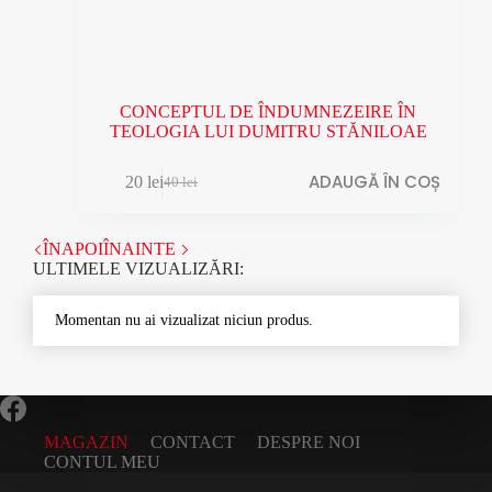
CONCEPTUL DE ÎNDUMNEZEIRE ÎN
TEOLOGIA LUI DUMITRU STĂNILOAE
ADAUGĂ ÎN COȘ
20
lei
40
lei
Prețul
Prețul
inițial
curent
a
este:
ÎNAPOI
ÎNAINTE
fost:
20 lei.
ULTIMELE VIZUALIZĂRI:
40 lei.
Momentan nu ai vizualizat niciun produs.
MAGAZIN
CONTACT
DESPRE NOI
CONTUL MEU