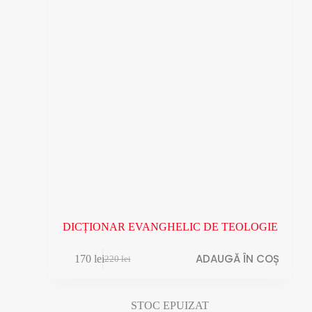
DICȚIONAR EVANGHELIC DE TEOLOGIE
ADAUGĂ ÎN COȘ
170
lei
220
lei
Prețul
Prețul
inițial
curent
a
este:
fost:
170 lei.
STOC EPUIZAT