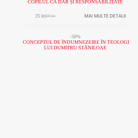
COPILUL CA DAR ȘI RESPONSABILITATE
MAI MULTE DETALII
35
lei
50
lei
Prețul
Prețul
inițial
curent
a
este:
fost:
35 lei.
-50%
50 lei.