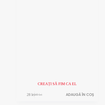
CREAȚI SĂ FIM CA EL
ADAUGĂ ÎN COȘ
28
lei
40
lei
Prețul
Prețul
inițial
curent
a
este: