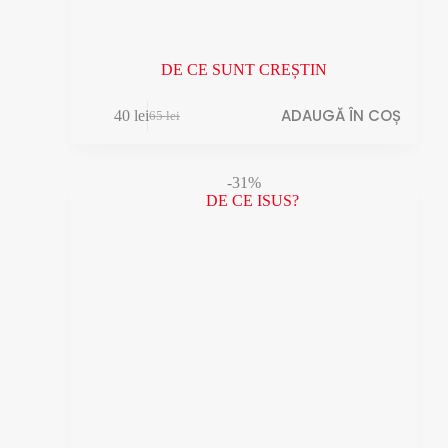
DE CE SUNT CREȘTIN
ADAUGĂ ÎN COȘ
40
lei
65
lei
Prețul
Prețul
inițial
curent
a
este:
fost:
40 lei.
-31%
65 lei.