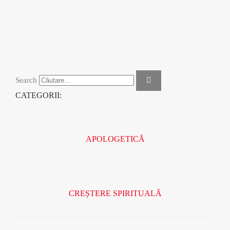
Răsfoiește catalogul nostru de cărți, în care vei descoperi peste
100 de titluri de cărți creștine, gata să îți provoace mintea și să-ți
schimbe inima. De la cărți de teologie, pentru cei care vor să-și
fundamenteze și aprofundeze cunoștințele, cărți de apologetică,
pentru a înțelege mai bine ce crezi sau cărți despre cum să ai o
viață personală și de familie sprijină pe principii biblice.
Search
CATEGORII:
APOLOGETICĂ
CREȘTERE SPIRITUALĂ