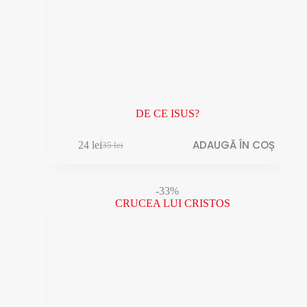
DE CE ISUS?
ADAUGĂ ÎN COȘ
24
lei
35
lei
Prețul
Prețul
inițial
curent
a
este:
fost:
24 lei.
-33%
35 lei.