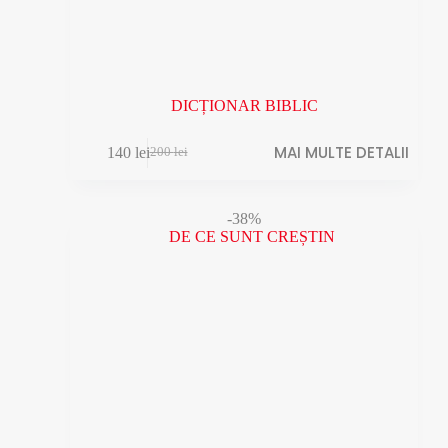
DICȚIONAR BIBLIC
MAI MULTE DETALII
140
lei
200
lei
Prețul
Prețul
inițial
curent
a
este:
fost:
140 lei.
-38%
200 lei.