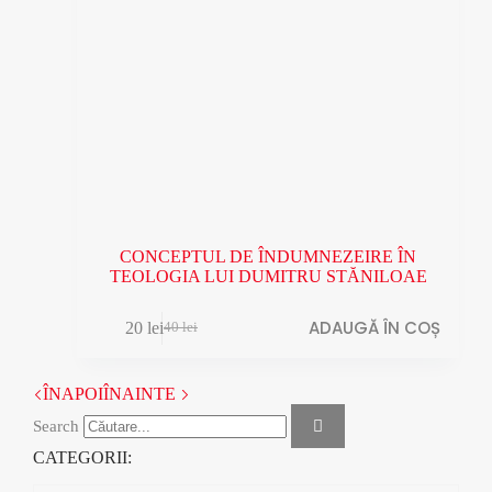
CONCEPTUL DE ÎNDUMNEZEIRE ÎN
TEOLOGIA LUI DUMITRU STĂNILOAE
ADAUGĂ ÎN COȘ
20
lei
40
lei
Prețul
Prețul
inițial
curent
a
este:
ÎNAPOI
ÎNAINTE
fost:
20 lei.
40 lei.
Search
CATEGORII: