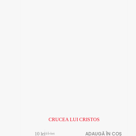
CRUCEA LUI CRISTOS
ADAUGĂ ÎN COȘ
10
lei
15
lei
Prețul
Prețul