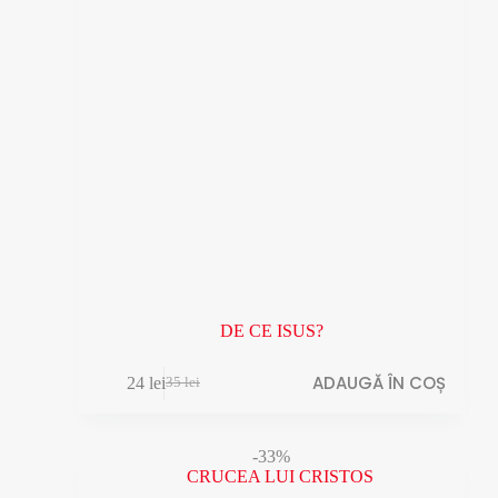
DE CE ISUS?
ADAUGĂ ÎN COȘ
24
lei
35
lei
Prețul
Prețul
inițial
curent
a
este:
fost:
24 lei.
-33%
35 lei.