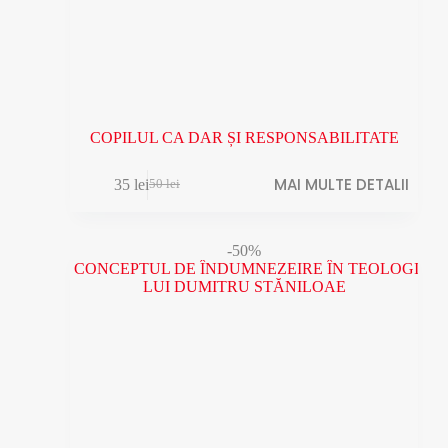
COPILUL CA DAR ȘI RESPONSABILITATE
MAI MULTE DETALII
35
lei
50
lei
Prețul
Prețul
inițial
curent
a
este:
fost:
35 lei.
-50%
50 lei.