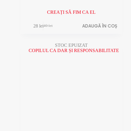
CREAȚI SĂ FIM CA EL
ADAUGĂ ÎN COȘ
28
lei
40
lei
Prețul
Prețul
inițial
curent
a
este:
fost:
28 lei.
STOC EPUIZAT
40 lei.