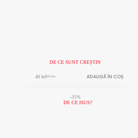
DE CE SUNT CREȘTIN
ADAUGĂ ÎN COȘ
40
lei
65
lei
Prețul
Prețul
inițial
curent
a
este:
fost:
40 lei.
-31%
65 lei.