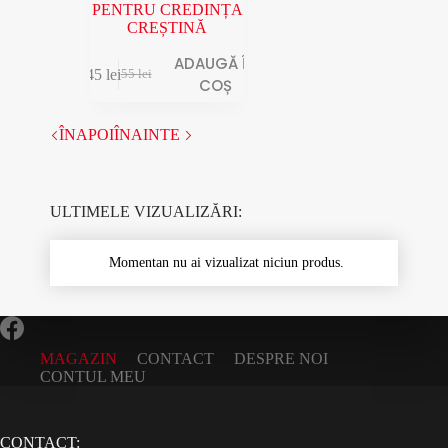
PENTRU CREDINȚA
CREȘTINĂ
ADAUGĂ ÎN
45
lei
55
lei
COȘ
ÎNAPOI
ÎNAINTE
ULTIMELE VIZUALIZĂRI:
Momentan nu ai vizualizat niciun produs.
MAGAZIN
CONTACT
DESPRE NOI
CONTUL MEU
CONTACT: