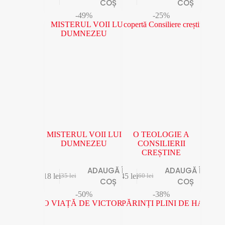
COȘ
COȘ
-49%
-25%
MISTERUL VOII LUI
O TEOLOGIE A
DUMNEZEU
CONSILIERII
CREȘTINE
ADAUGĂ ÎN
ADAUGĂ ÎN
18
lei
45
lei
35
lei
60
lei
COȘ
COȘ
-50%
-38%