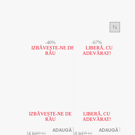
-40%
-67%
IZBĂVEȘTE-NE DE
LIBERĂ, CU
RĂU
ADEVĂRAT!
ADAUGĂ ÎN
ADAUGĂ ÎN
24
lei
10
lei
40
lei
30
lei