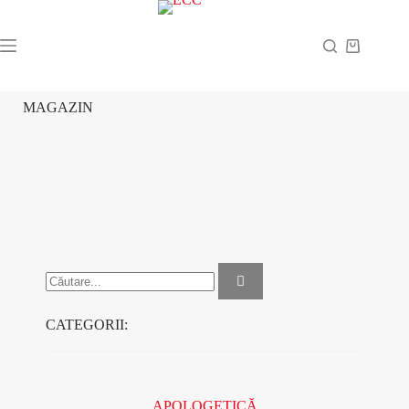
MAGAZIN
Răsfoiește catalogul nostru de cărți, în care vei descoperi peste
100 de titluri de cărți creștine, gata să îți provoace mintea și să-
ți schimbe inima. De la cărți de teologie, pentru cei care vor să-
și fundamenteze și aprofundeze cunoștințele, cărți de
apologetică, pentru a înțelege mai bine ce crezi sau cărți despre
cum să ai o viață personală și de familie sprijină pe principii
biblice.
CATEGORII:
APOLOGETICĂ