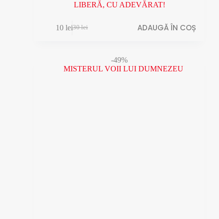
LIBERĂ, CU ADEVĂRAT!
ADAUGĂ ÎN COȘ
10
lei
30
lei
Prețul
Prețul
inițial
curent
a
este:
fost:
10 lei.
-49%
30 lei.