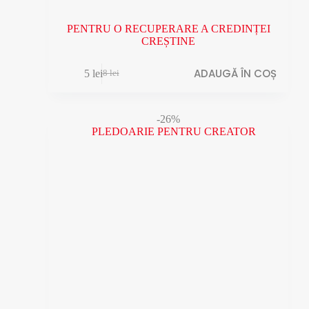
PENTRU O RECUPERARE A CREDINȚEI
CREȘTINE
ADAUGĂ ÎN COȘ
5
lei
8
lei
Prețul
Prețul
inițial
curent
a
este:
fost:
5 lei.
-26%
8 lei.