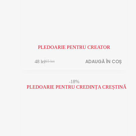
PLEDOARIE PENTRU CREATOR
ADAUGĂ ÎN COȘ
48
lei
65
lei
Prețul
Prețul
inițial
curent
a
este:
fost:
48 lei.
-18%
65 lei.