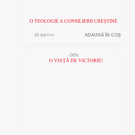
O TEOLOGIE A CONSILIERII CREȘTINE
ADAUGĂ ÎN COȘ
45
lei
60
lei
Prețul
Prețul
inițial
curent
a
este:
fost:
45 lei.
-50%
60 lei.