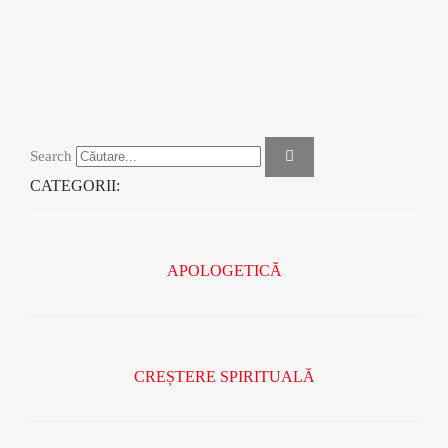
Răsfoiește catalogul nostru de cărți, în care vei descoperi peste
100 de titluri de cărți creștine, gata să îți provoace mintea și să-ți
schimbe inima. De la cărți de teologie, pentru cei care vor să-și
fundamenteze și aprofundeze cunoștințele, cărți de apologetică,
pentru a înțelege mai bine ce crezi sau cărți despre cum să ai o
viață personală și de familie sprijină pe principii biblice.
Search
CATEGORII:
APOLOGETICĂ
CREȘTERE SPIRITUALĂ