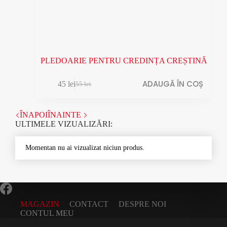
PLEDOARIE PENTRU CREDINȚA CREȘTINĂ
ADAUGĂ ÎN COȘ
45
lei
55
lei
Prețul
Prețul
inițial
curent
a
este:
ÎNAPOI
ÎNAINTE
fost:
45 lei.
ULTIMELE VIZUALIZĂRI:
55 lei.
Momentan nu ai vizualizat niciun produs.
MAGAZIN
CONTACT
DESPRE NOI
CONTUL MEU