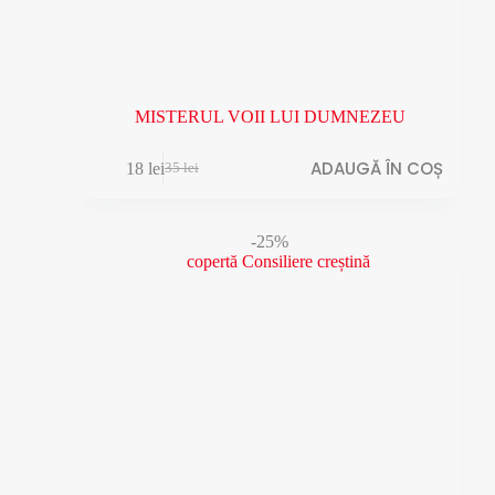
MISTERUL VOII LUI DUMNEZEU
ADAUGĂ ÎN COȘ
18
lei
35
lei
Prețul
Prețul
inițial
curent
a
este:
fost:
18 lei.
-25%
35 lei.