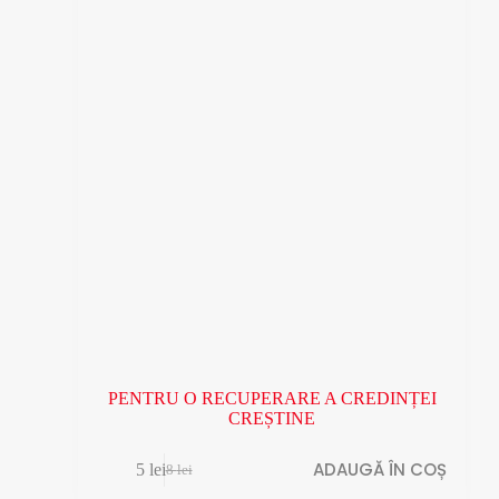
PENTRU O RECUPERARE A CREDINȚEI
CREȘTINE
ADAUGĂ ÎN COȘ
5
lei
8
lei
Prețul
Prețul
inițial
curent