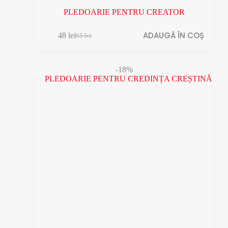
PLEDOARIE PENTRU CREATOR
ADAUGĂ ÎN COȘ
48
lei
65
lei
Prețul
Prețul
inițial
curent
a
este:
fost:
48 lei.
-18%
65 lei.