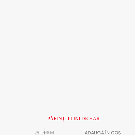
PĂRINȚI PLINI DE HAR
ADAUGĂ ÎN COȘ
25
lei
40
lei
Prețul
Prețul