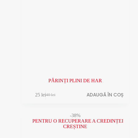
PĂRINȚI PLINI DE HAR
ADAUGĂ ÎN COȘ
25
lei
40
lei
Prețul
Prețul
inițial
curent
a
este:
fost:
25 lei.
-38%
40 lei.