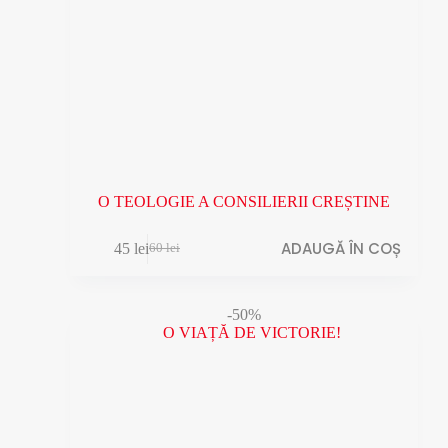
O TEOLOGIE A CONSILIERII CREȘTINE
ADAUGĂ ÎN COȘ
45
lei
60
lei
Prețul
Prețul
inițial
curent
a
este:
fost:
45 lei.
-50%
60 lei.