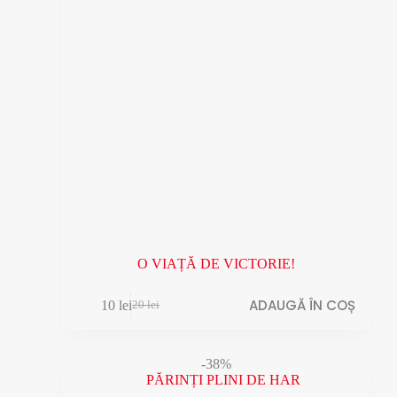
O VIAȚĂ DE VICTORIE!
ADAUGĂ ÎN COȘ
10
lei
20
lei
Prețul
Prețul
inițial
curent
a
este:
fost:
10 lei.
-38%
20 lei.