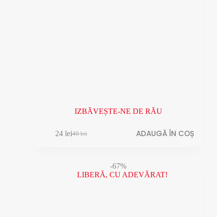
IZBĂVEȘTE-NE DE RĂU
ADAUGĂ ÎN COȘ
24
lei
40
lei
Prețul
Prețul
inițial
curent
a
este:
fost:
24 lei.
-67%
40 lei.