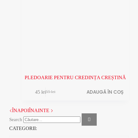
PLEDOARIE PENTRU CREDINȚA CREȘTINĂ
ADAUGĂ ÎN COȘ
45
lei
55
lei
Prețul
Prețul
inițial
curent
a
este:
ÎNAPOI
ÎNAINTE
fost:
45 lei.
55 lei.
Search
CATEGORII: