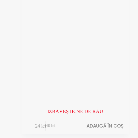
IZBĂVEȘTE-NE DE RĂU
ADAUGĂ ÎN COȘ
24
lei
40
lei
Prețul
Prețul
inițial
curent