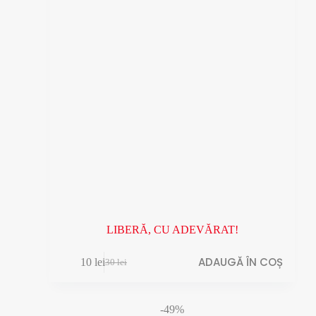
LIBERĂ, CU ADEVĂRAT!
ADAUGĂ ÎN COȘ
10
lei
30
lei
Prețul
Prețul
inițial
curent
a
este:
fost:
10 lei.
-49%