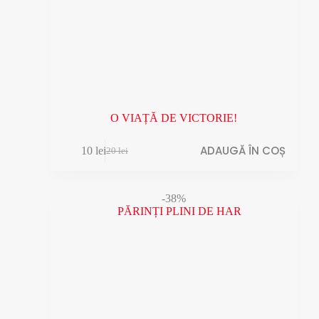
O VIAȚĂ DE VICTORIE!
ADAUGĂ ÎN COȘ
10
lei
20
lei
Prețul
Prețul
inițial
curent
a
este:
fost:
10 lei.
-38%
20 lei.